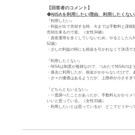
【回答者のコメント】
◆
NISAを利用したい理由、利用したくない理
『利用したい』
・利益が出て売却する時、今までは手数料と課税額
売却出来るので楽。（女性34歳）
・資産運用を全くしていないため、やるとしたらN
52歳）
・少しの利益の時にも税金を引かれなくて決済でき
『利用したくない』
・NISAは制度が複雑なので、つみたてNISAのほ
・過去に利用したが、税金がかからないだけで、あ
・少々の優遇はあるようだが、上限枠が小さすぎて
『どちらともいえない』
・一度調べたことがあったが、手数料もかかりメ
いいと思っている。（女性33歳）
・利用したいとは思っているが、どこでどうやっ