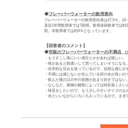
◆
フレーバーウォーターの飲用意向
フレーバーウォーターの飲用意向者は27.5％、1
直近1年間飲用者では7割弱、飲用未経験者では約
割、非飲用者では約9％となっています。
【回答者のコメント】
◆
市販のフレーバーウォーターの不満点 （全3
・もうすこし体にいい成分とかがあれば嬉しい。（
・味があると勘違いして買ってしまいそうになる。
・化学的な甘みを使っているので、自然な感じがす
・不満には感じないが住んでいる所の水が良いの
・飲んだ後の口の中の状態があまり好きではない。
・なしなど、果物の種類によっては時折薬くさいと
・味見をしたいので、もう少し小さいサイズのもの
・水といいながらいろいろ入っているので、まぎら