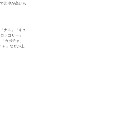
で比率が高いも
「ナス」「キュ
ブロッコリー」
」「カボチャ」
チャ」などが上