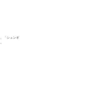
強、「シュンギ
す。