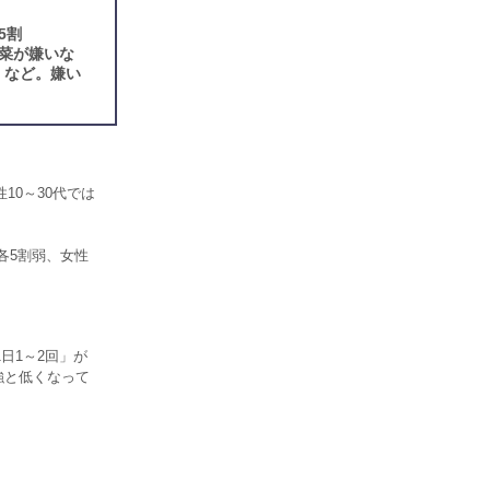
5割
菜が嫌いな
」など。嫌い
10～30代では
各5割弱、女性
日1～2回」が
割強と低くなって