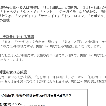
理を毎日食べる人は7割弱。「1日3回以上」が2割弱、「1日1～2回」が
「キャベツ」「タマネギ」「トマト」「ジャガイモ」などが上位。『野
菜上位は、「ジャガイモ」「サツマイモ」「トウモロコシ」「カボチャ
5割強
、摂取量に対する意識
、「好き」「やや好き」を合わせて8割です。「好き」と回答した比率は、女性
～70代では7割前後ですが、男性10～30代では各3割強と低くなっています。
だと思う人は6割強です。女性や高年代層で高い傾向で、男性10～30代では
割弱となっています。
料理を食べる頻度
毎日食べる人は7割弱、「ほぼ毎日・1日3回以上」が15.8％、「ほぼ毎日・1
日食べる人は女性50～70代では8割前後みられますが、男性10～40代では各5