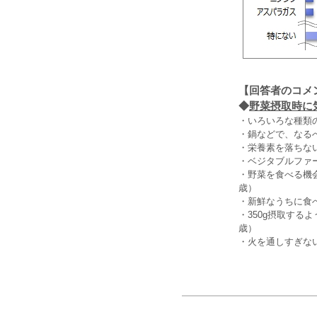
【回答者のコメ
◆
野菜摂取時に気
・いろいろな種類
・鍋などで、なる
・栄養素を落ちな
・ベジタブルファ
・野菜を食べる機
歳）
・新鮮なうちに食
・350g摂取する
歳）
・火を通しすぎな