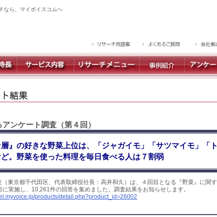
チなら、マイボイスコムへ
するアンケート調査（第４回）
な層』の好きな野菜上位は、「ジャガイモ」「サツマイモ」「
など。野菜を使った料理を毎日食べる人は７割弱
社（東京都千代田区、代表取締役社長：高井和久）は、４回目となる『野菜』に関す
5日に実施し、10,261件の回答を集めました。調査結果をお知らせします。
yel.myvoice.jp/products/detail.php?product_id=26002