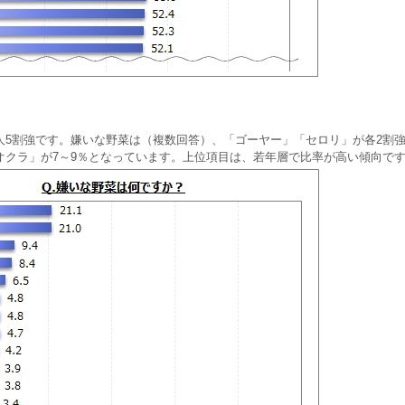
人5割強です。嫌いな野菜は（複数回答）、「ゴーヤー」「セロリ」が各2割
オクラ」が7～9％となっています。上位項目は、若年層で比率が高い傾向で