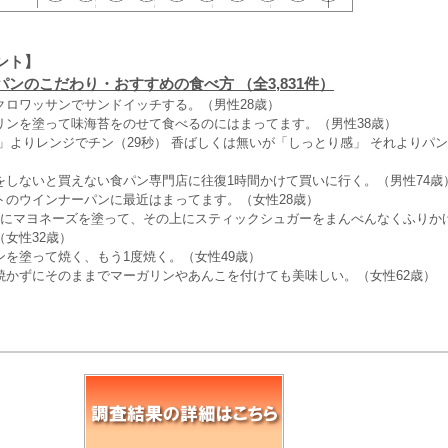
ント】
ンのこだわり・おすすめの食べ方 （全3,831件）
クロワッサンでサンドイッチする。（男性28歳）
リンを塗って味海苔をのせて食べるのにはまってます。（男性38歳）
」よりレンジでチン（29秒） 香ばしくは無いが「しっとり感」 それよりパ
）
をしないと買えない食パン専門店に往復1時間かけて買いに行く。（男性74歳
トのウインナーパンに最近はまってます。（女性28歳）
ンにマヨネーズを塗って、その上にスティックシュガーをまんべんなくふりか
女性32歳）
ンを塗って焼く、もう1度焼く。（女性49歳）
焼かずにそのままでマーガリンやあんこを付けても美味しい。（女性62歳）