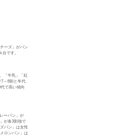
チーズ」がパン
％台です。
％、「牛乳」「紅
7～8割と年代
0代で高い傾向
カレーパン」が
」が各3割強で
ズパン」は女性
メロンパン」は