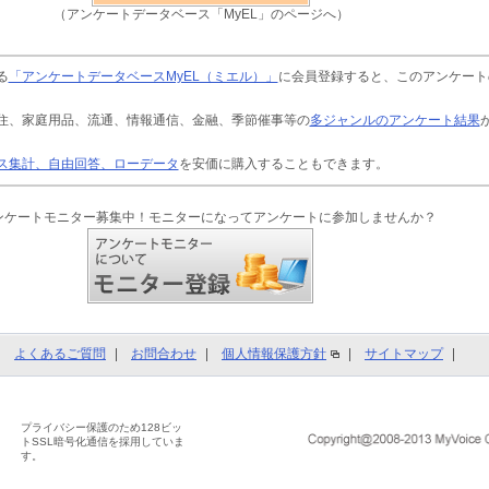
（アンケートデータベース「MyEL」のページへ）
る
「アンケートデータベースMyEL（ミエル）」
に会員登録すると、このアンケート
住、家庭用品、流通、情報通信、金融、季節催事等の
多ジャンルのアンケート結果
ス集計、自由回答、ローデータ
を安価に購入することもできます。
ンケートモニター募集中！モニターになってアンケートに参加しませんか？
よくあるご質問
お問合わせ
個人情報保護方針
サイトマップ
プライバシー保護のため128ビッ
トSSL暗号化通信を採用していま
す。