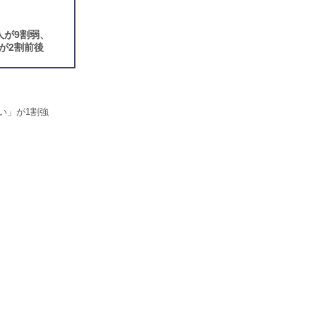
人が9割弱、
が2割前後
い」が1割強