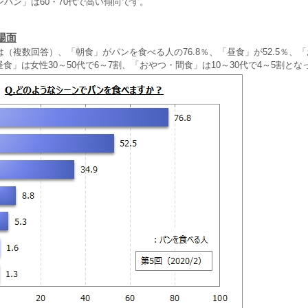
パン」は60・70代で高い傾向です。
場面
（複数回答）、「朝食」がパンを食べる人の76.8％、「昼食」が52.5％、
「昼食」は女性30～50代で6～7割、「おやつ・間食」は10～30代で4～5割と