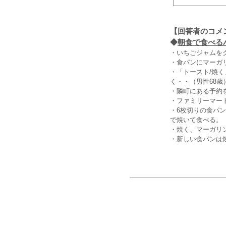
【回答者のコメ
◆
朝食で食べるパ
・いちごジャムを
・食パンにマーガ
・「トースト/焼く
く・・（男性68歳
・隣町にある予約
・ファミリーマー
・6枚切りの食パ
で焼いて食べる。（
・焼く、マーガリ
・新しい食パンは