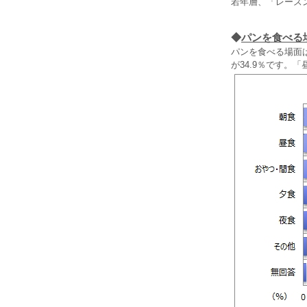
若年層、「レーズン
◆
パンを食べる
パンを食べる場面は
が34.9％です。