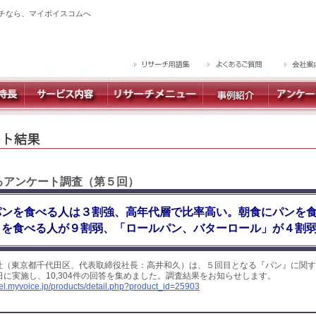
チなら、マイボイスコムへ
するアンケート調査（第５回）
パンを食べる人は３割強、高年代層で比率高い。朝食にパンを
」を食べる人が９割弱、「ロールパン、バターロール」が４割
社（東京都千代田区、代表取締役社長：高井和久）は、５回目となる『パン』に関す
5日に実施し、10,304件の回答を集めました。調査結果をお知らせします。
yel.myvoice.jp/products/detail.php?product_id=25903