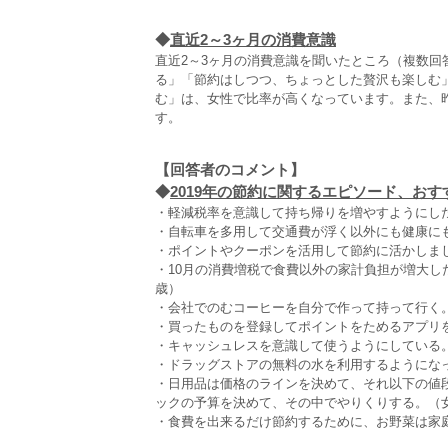
◆
直近2～3ヶ月の消費意識
直近2～3ヶ月の消費意識を聞いたところ（複数
る」「節約はしつつ、ちょっとした贅沢も楽しむ
む」は、女性で比率が高くなっています。また、
す。
【回答者のコメント】
◆
2019年の節約に関するエピソード、おすす
・軽減税率を意識して持ち帰りを増やすようにした
・自転車を多用して交通費が浮く以外にも健康にも
・ポイントやクーポンを活用して節約に活かしまし
・10月の消費増税で食費以外の家計負担が増大し
歳）
・会社でのむコーヒーを自分で作って持って行く。
・買ったものを登録してポイントをためるアプリを
・キャッシュレスを意識して使うようにしている。
・ドラッグストアの無料の水を利用するようになっ
・日用品は価格のラインを決めて、それ以下の値
ックの予算を決めて、その中でやりくりする。（女
・食費を出来るだけ節約するために、お野菜は家庭