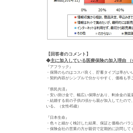
【回答者のコメント】
◆
主に加入している医療保険の加入理由 （全3
『アフラック』
・保障のものはコスパ良く、貯蓄タイプは率がいい
・契約内容がシンプルで分かりやすく、価格も手ご
『県民共済』
・安い掛け金で、幅広い保障があり、剰余金の返還
・結婚する前の子供の頃から親が加入してたので
いる。（女性45歳）
『日本生命』
・色々と細かく検討した結果、保証と価格のバラン
・保険会社の営業の方が親切で定期的に訪問してく