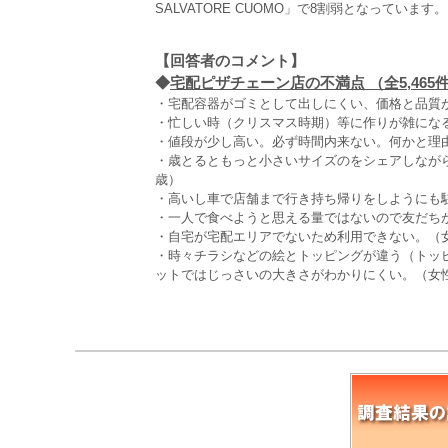
SALVATORE CUOMO」で8割弱となっています。
【回答者のコメント】
◆
宅配ピザチェーン店の不満点 （全5,465
・宅配容器がゴミとして出しにくい、価格と品質が
・忙しい時（クリスマス時期）等に作りが雑になる
・値段が少し高い。必ず時間内来ない。何かと理由
・歳とるともっと小さいサイズのをシェアしながら
歳）
・高いし車で店舗まで行き持ち帰りをしようにも駐
・一人で食べようと思える量ではないので友だち
・自宅が宅配エリアでないため利用できない。（女
・時々チラシなどの絵とトッピングが違う（トッ
ットではじっさいの大きさがわかりにくい。（女性