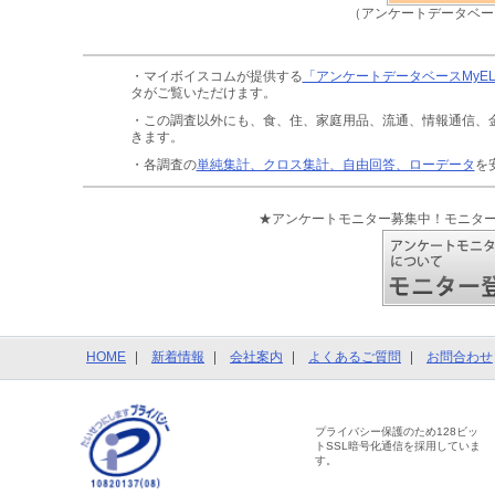
（アンケートデータベー
・マイボイスコムが提供する
「アンケートデータベースMyE
タがご覧いただけます。
・この調査以外にも、食、住、家庭用品、流通、情報通信、
きます。
・各調査の
単純集計、クロス集計、自由回答、ローデータ
を
★アンケートモニター募集中！モニタ
HOME
新着情報
会社案内
よくあるご質問
お問合わせ
プライバシー保護のため128ビッ
トSSL暗号化通信を採用していま
す。