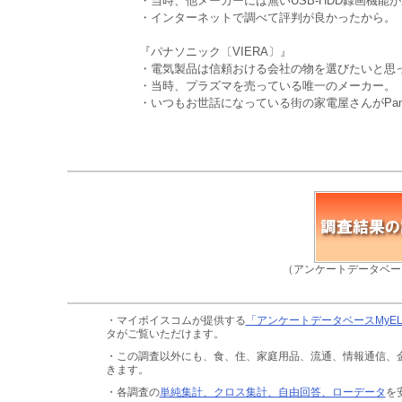
・当時、他メーカーには無いUSB-HDD録画機能
・インターネットで調べて評判が良かったから。（
『パナソニック〔VIERA〕』
・電気製品は信頼おける会社の物を選びたいと思っ
・当時、プラズマを売っている唯一のメーカー。（
・いつもお世話になっている街の家電屋さんがPana
（アンケートデータベー
・マイボイスコムが提供する
「アンケートデータベースMyE
タがご覧いただけます。
・この調査以外にも、食、住、家庭用品、流通、情報通信、
きます。
・各調査の
単純集計、クロス集計、自由回答、ローデータ
を