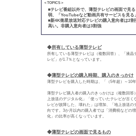
＜TOPICS＞
■
テレビ番組以外で、薄型テレビの画面で見るも
弱、「YouTubeなど動画共有サービスを見
■
新4K衛星放送対応テレビの購入意向者は2
高い。非購入意向者は3割強
◆
所有している薄型テレビ
所有している薄型テレビは（複数回答）、「液晶テレ
レビ」が1.7％となっています。
◆
薄型テレビの購入時期、購入のきっかけ
薄型テレビを購入した時期は、「（5年超）～10
薄型テレビ購入者の購入のきっかけは（複数回答
上放送のデジタル化」「使っていたテレビが古く
レビが故障した、壊れた」は増加、「地上放送の
向です。3か月以内の購入者では「消費税などの増
化」の比率が高くなっています。
◆
薄型テレビの画面で見るもの