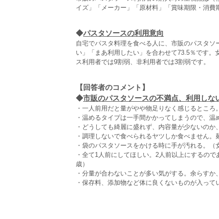
イズ」「メーカー」「原材料」「賞味期限・消費期
◆
パスタソースの利用意向
自宅でパスタ料理を食べる人に、市販のパスタソ
い」「まあ利用したい」を合わせて73.5％です。
ス利用者では9割弱、非利用者では3割弱です。
【回答者のコメント】
◆
市販のパスタソースの不満点、利用しない理
・一人前用だと量がやや物足りなく感じるところ。
・温めるタイプは一手間かかってしまうので、温め
・どうしても綺麗に盛れず、内容量が少ないのか、
・調理しないで食べられるヤツしか食べません。
・袋のパスタソースをかける時に手が汚れる。（女
・全て1人前にしてほしい。2人前以上にするので
歳）
・分量が合わないことが多い気がする。余らすか、
・保存料、添加物など体に良くないものが入ってい