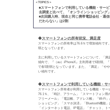
＜TOPICS＞
■
スマートフォンで利用している機能・サービ
去調査と比べて、「オンラインショッピング」「
■
次回購入時、現在と同じ携帯電話会社・通信
だわらない」は2割
◆
スマートフォンの所有状況、満足度
スマートフォンの所有率は76.6％で増加傾向です。
弱となっています。
主に利用しているスマートフォンについて、「満足
傾向で、『（au）iPhoneX』主利用者で6割弱、『（Sof
で各5割弱となっています。また、「満足」「やや満
い傾向です。
◆
スマートフォンで利用している機能・サ
スマートフォン所有者が利用している機能・サービ
76.1％、「時計、アラーム」「スマートフォン用
フリーメール」「電話帳、アドレス帳」「Wi‐Fi
ショッピング」「スマホ決済」「Bluetooth機
「インターネット電話、IP電話」「チャット、