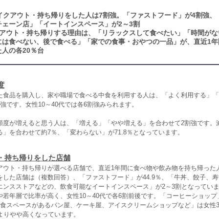
イクアウト・持ち帰りをした人は7割強。「ファストフード」が4割強、
チェーン店」「イートインスペース」が2～3割
アウト・持ち帰りする理由は、「リラックスして食べたい」「時間がな
には食べない、後で食べる」「家での食事・おやつの一品」が、直近1年
人の各20％台
度
た食品を購入し、家や職場で食べる中食を利用する人は、「よく利用する」「
強です。女性10～40代では各6割強みられます。
頻度が増えると思う人は、「増える」「やや増える」を合わせて2割強です。
」を合わせて約7％、「変わらない」が71.8％となっています。
・持ち帰りをした店舗
アウト・持ち帰りが選べる店舗で、直近1年間に食べ物や飲み物を持ち帰った
をした店舗は（複数回答）、「ファストフード」が44.9％、「牛丼、餃子、
エンスストアなどの、飲食可能なイートインスペース」が2～3割となってい
若年層で比率が高く、女性10～40代で各6割前後です。「コーヒーショップ」
飲食スペースがあるパン屋、ケーキ屋、アイスクリームショップなど」は女性30
層よりやや高くなっています。