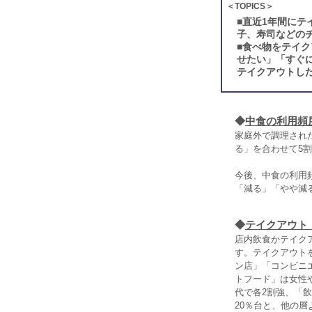
＜TOPICS＞
■
直近1年間にテ
子、寿司などの
■
食べ物をテイク
せたい」「すぐ
テイクアウトした
◆
中食の利用頻
家庭外で調理され
る」を合わせて5割
今後、中食の利用
「減る」「やや減る
◆
テイクアウト
店内飲食かテイク
す。テイクアウト
ン店」「コンビニ
トフード」は女性や
代で各2割強、「
20％台と、他の