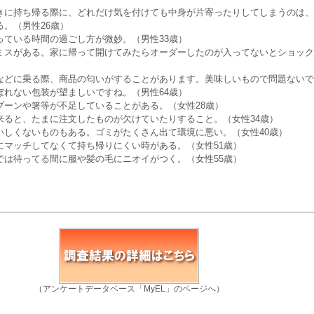
きに持ち帰る際に、どれだけ気を付けても中身が片寄ったりしてしまうのは、
。（男性26歳）
っている時間の過ごし方が微妙。（男性33歳）
ミスがある。家に帰って開けてみたらオーダーしたのが入ってないとショック
などに乗る際、商品の匂いがすることがあります。美味しいもので問題ないで
ぼれない包装が望ましいですね。（男性64歳）
プーンや箸等が不足していることがある。（女性28歳）
来ると、たまに注文したものが欠けていたりすること。（女性34歳）
いしくないものもある。ゴミがたくさん出て環境に悪い。（女性40歳）
にマッチしてなくて持ち帰りにくい時がある。（女性51歳）
では待ってる間に服や髪の毛にニオイがつく。（女性55歳）
（アンケートデータベース「MyEL」のページへ）