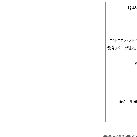
◆
食べ物をテイ