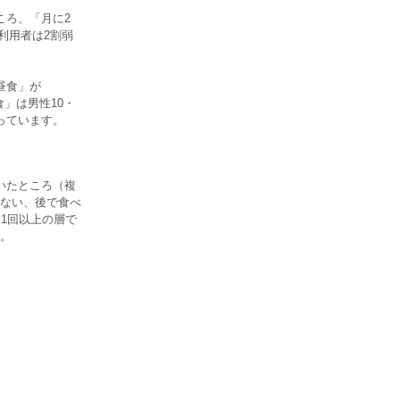
ころ、「月に2
利用者は2割弱
昼食」が
食」は男性10・
なっています。
いたところ（複
ない、後で食べ
1回以上の層で
。