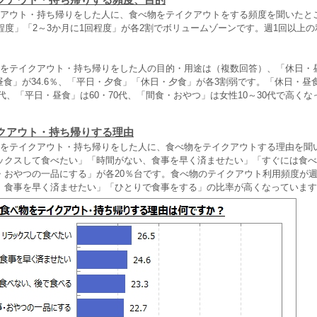
クアウト・持ち帰りをした人に、食べ物をテイクアウトをする頻度を聞いたと
程度」「2～3か月に1回程度」が各2割でボリュームゾーンです。週1回以上の
物をテイクアウト・持ち帰りをした人の目的・用途は（複数回答）、「休日・
・昼食」が34.6％、「平日・夕食」「休日・夕食」が各3割弱です。「休日・昼
40代、「平日・昼食」は60・70代、「間食・おやつ」は女性10～30代で高く
クアウト・持ち帰りする理由
物をテイクアウト・持ち帰りをした人に、食べ物をテイクアウトする理由を聞
ックスして食べたい」「時間がない、食事を早く済ませたい」「すぐには食べ
・おやつの一品にする」が各20％台です。食べ物のテイクアウト利用頻度が週
、食事を早く済ませたい」「ひとりで食事をする」の比率が高くなっています