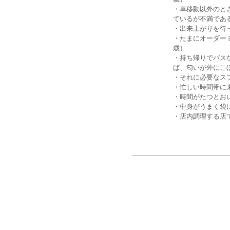
・車移動以外のと
ているが不満である
・出来上がりを待
・たまにオーダー
歳）
・持ち帰りでバス
ば、匂いが外にこ
・それに必要なス
・忙しい時間帯に
・時間がたつとお
・中身がうまく袋
・店内調理する店