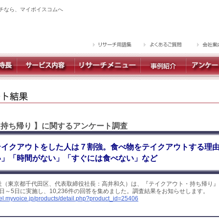
チなら、マイボイスコムへ
・持ち帰り 】に関するアンケート調査
テイクアウトをした人は７割強。食べ物をテイクアウトする理
い」「時間がない」「すぐには食べない」など
社（東京都千代田区、代表取締役社長：高井和久）は、『テイクアウト・持ち帰り』
月1日～5日に実施し、10,236件の回答を集めました。調査結果をお知らせします。
yel.myvoice.jp/products/detail.php?product_id=25406