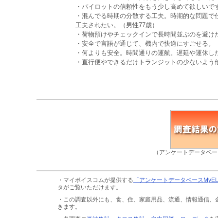
・パイロットの信頼性をもう少し高めて欲しいです
・混んでる時期の分散する工夫。時期的な問題で
工夫されたい。（男性77歳）
・荷物預けやチェックインで長時間並ぶのを避けた
・安全で言語が通じて、機内で快適にすごせる。（
・何よりも安全。時間通りの運航。遅延や運休した
・直行便やできるだけトランジットの少ないよう他
（アンケートデータベー
・マイボイスコムが提供する
「アンケートデータベースMyE
タがご覧いただけます。
・この調査以外にも、食、住、家庭用品、流通、情報通信、
きます。