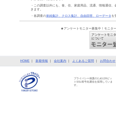
・この調査以外にも、食、住、家庭用品、流通、情報通信、
きます。
・各調査の
単純集計、クロス集計、自由回答、ローデータ
を
★アンケートモニター募集中！モニタ
HOME
新着情報
会社案内
よくあるご質問
お問合わせ
プライバシー保護のため128ビッ
トSSL暗号化通信を採用していま
す。