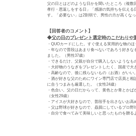
父の日とはどのような日かを聞いたところ（複数回
孝行・恩返しをする日」「感謝の気持ちを伝える
す。「必要ない」は2割弱で、男性の方が高くな
【回答者のコメント】
◆
父の日のプレゼント選定時のこだわりや重視
・QUOカードにした。すぐ使える実用的な物のほ
・年なので普段はあまり食べないであろう好きな
ました。（男性37歳）
・できるだけ、父親が自分で購入しないようなもの
・大好物のうなぎをプレゼントしたく、国産で大
・高齢なので、後に残らないもの（お酒）がいい。
・酒が好きな父のためにワイン専門店で店員と相
に合うつまみも厳選した。（女性24歳）
・色合い。父の日だからって、黄色とか青とかば
（女性29歳）
・アイスが大好きなので、普段手を出さないお高め
・父は野球が好きなので、贔屓にしているプロ野
・自分で食べてみて美味しいと思ったものを贈るよ