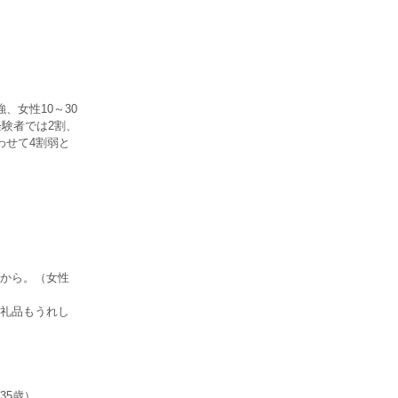
、女性10～30
経験者では2割、
わせて4割弱と
から。（女性
礼品もうれし
35歳）