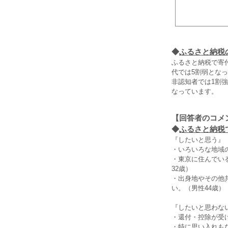
◆
ふるさと納税
ふるさと納税で寄
代では5割弱とな
非認知者では1割
なっています。
【回答者のコメ
◆
ふるさと納税
『したいと思う』
・いろいろな地域
・東京に住んでい
32歳）
・出身地やその他
い。（男性44歳）
『したいと思わな
・還付・控除が受
・特に思い入れも