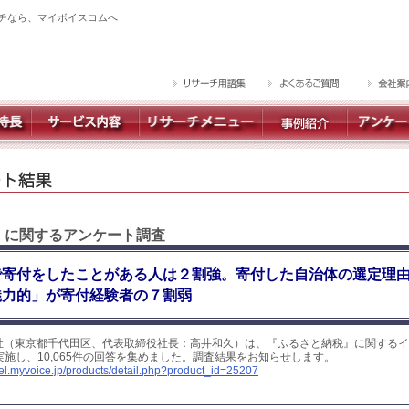
チなら、マイボイスコムへ
 】に関するアンケート調査
で寄付をしたことがある人は２割強。寄付した自治体の選定理
魅力的」が寄付経験者の７割弱
社（東京都千代田区、代表取締役社長：高井和久）は、『ふるさと納税』に関するイ
に実施し、10,065件の回答を集めました。調査結果をお知らせします。
yel.myvoice.jp/products/detail.php?product_id=25207