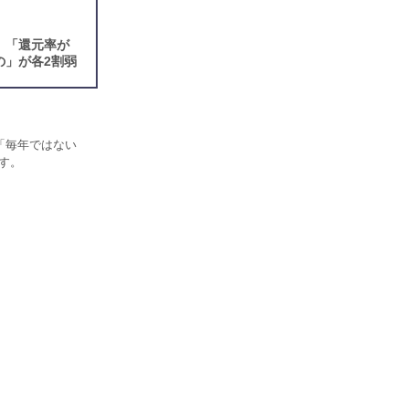
、「還元率が
の」が各2割弱
「毎年ではない
ます。