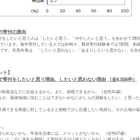
の寄付の意向
付をしたいと思う人は「したいと思う」「ややしたいと思う」を合わせて3割強
っています。毎年寄付している人では約96％、数回寄付経験者では7割弱、未
強です。非意向者は、「したいと思わない」「あまりしたいと思わない」を合
ント】
で寄付をしたいと思う理由、したいと思わない理由 （全6,556件）
の特産品などに出会えるから。また、節税できるから。（女性41歳）
るが、過疎地域に住むことはできないがなにかしらの貢献をしたい、と思った
共感できる用途に対してふるさと納税で少し応援したい気持ち。その土地の返
い』
けられないから。年金生活者には、メリットがないから。（女性67歳）
ないところに返礼を期待して寄付するのは何となくおかしい気がする。（女性