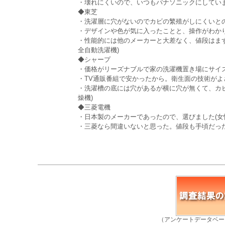
・壊れにくいので、いつもパナソニックにしています
◆東芝
・洗濯層に穴がないのでカビの繁殖がしにくいとの説
・デザインや色が気に入ったことと、操作がわかりや
・性能的には他のメーカーと大差なく、値段はまず
全自動洗濯機)
◆シャープ
・価格がリーズナブルで家の洗濯機置き場にサイズが
・TV通販番組で安かったから。衛生面の技術がよさそ
・洗濯槽の底には穴があるが横に穴が無くて、カビ
燥機)
◆三菱電機
・日本製のメーカーであったので、選びました(女性
・三菱なら間違いないと思った。値段も手頃だった。
（アンケートデータベー