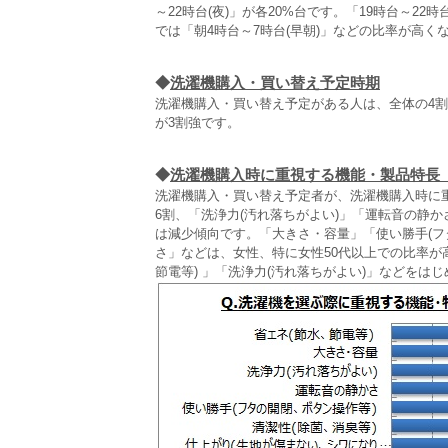
～22時台(夜)」が各20%台です。「19時台～22
では「朝4時台～7時台(早朝)」などの比率が高く
◆
洗濯機購入・買い替え予定時期
洗濯機購入・買い替え予定がある人は、全体の4
が3割強です。
◆
洗濯機購入時に重視する機能・製品特長
洗濯機購入・買い替え予定者が、洗濯機購入時に重
6割、「洗浄力(汚れ落ちがよい)」「運転音の静か
は減少傾向です。「大きさ・容量」「使い勝手(フ
さ」などは、女性、特に女性50代以上での比率が
節電等) 」「洗浄力(汚れ落ちがよい)」などを