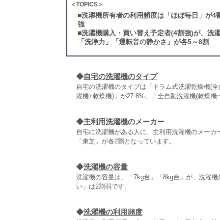
＜TOPICS＞
■
洗濯機所有者の利用頻度は「ほぼ毎日」が4割強
強
■
洗濯機購入・買い替え予定者(4割強)が、
「洗浄力」「運転音の静かさ」が各5～6割
◆
自宅の洗濯機のタイプ
自宅の洗濯機のタイプは「ドラム式洗濯乾燥機(全自
濯機+乾燥機)」が27.8%、「全自動洗濯機(乾燥機
◆
主利用洗濯機のメーカー
自宅に洗濯機がある人に、主利用洗濯機のメーカー
「東芝」が各2割となっています。
◆
洗濯機の容量
洗濯機の容量は、「7kg台」「8kg台」が、洗濯
い」は2割弱です。
◆
洗濯機の利用頻度