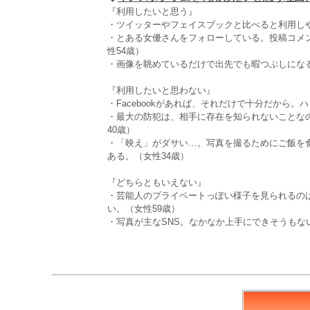
『利用したいと思う』
・ツイッターやフェイスブックと比べると利用しや
・とある女優さんをフォローしている。投稿コメ
性54歳）
・画像を眺めているだけで出先でも暇つぶしになる
『利用したいと思わない』
・Facebookがあれば、それだけで十分だから
・最大の防犯は、相手に存在を知られないことな
40歳）
・「映え」がダサい…。写真を撮るためにご飯を
ある。（女性34歳）
『どちらともいえない』
・芸能人のプライベートっぽい様子を見られるの
い。（女性59歳）
・写真が主なSNS。なかなか上手にできそうもな