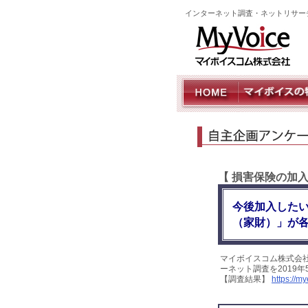
インターネット調査・ネットリサー
【 損害保険の加
今後加入した
（家財）」が各
マイボイスコム株式会
ーネット調査を2019
【調査結果】
https://m