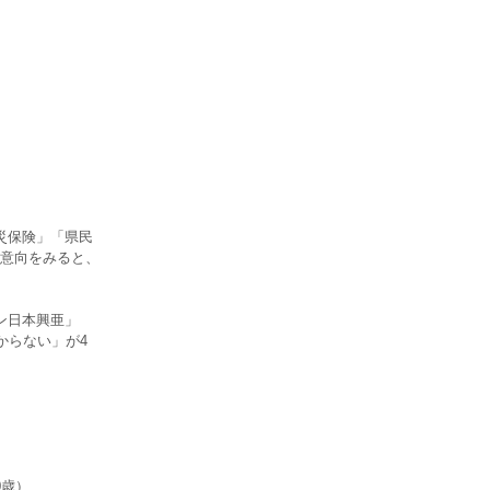
災保険」「県民
意向をみると、
ン日本興亜」
からない」が4
0歳）