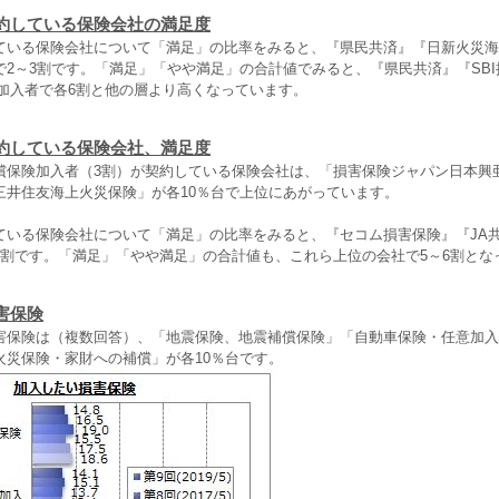
約している保険会社の満足度
ている保険会社について「満足」の比率をみると、『県民共済』『日新火災海
で2～3割です。「満足」「やや満足」の合計値でみると、『県民共済』『SBI
主加入者で各6割と他の層より高くなっています。
約している保険会社、満足度
償保険加入者（3割）が契約している保険会社は、「損害保険ジャパン日本興
三井住友海上火災保険」が各10％台で上位にあがっています。
ている保険会社について「満足」の比率をみると、『セコム損害保険』『JA
2割です。「満足」「やや満足」の合計値も、これら上位の会社で5～6割とな
害保険
害保険は（複数回答）、「地震保険、地震補償保険」「自動車保険・任意加入
火災保険・家財への補償」が各10％台です。