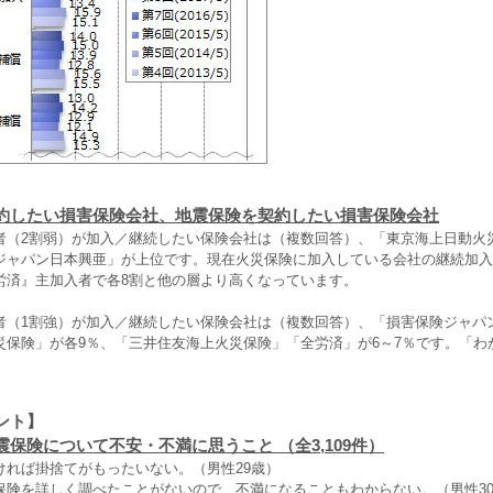
約したい損害保険会社、地震保険を契約したい損害保険会社
者（2割弱）が加入／継続したい保険会社は（複数回答）、「東京海上日動火
ジャパン日本興亜」が上位です。現在火災保険に加入している会社の継続加入
労済』主加入者で各8割と他の層より高くなっています。
者（1割強）が加入／継続したい保険会社は（複数回答）、「損害保険ジャパ
災保険」が各9％、「三井住友海上火災保険」「全労済」が6～7％です。「わ
ント】
保険について不安・不満に思うこと （全3,109件）
ければ掛捨てがもったいない。（男性29歳）
保険を詳しく調べたことがないので、不満になることもわからない。（男性3