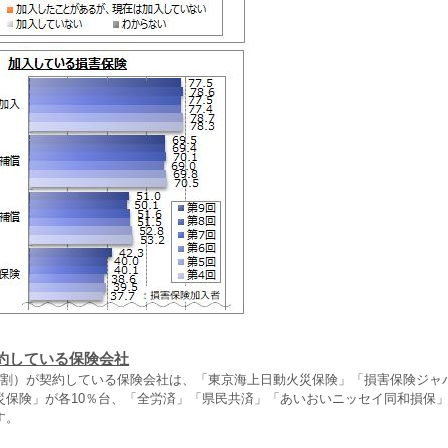
約している保険会社
6割）が契約している保険会社は、「東京海上日動火災保険」「損害保険ジャ
災保険」が各10％台、「全労済」「県民共済」「あいおいニッセイ同和損保」
す。