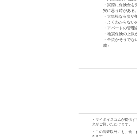
・実際に保険金を
安に思う時がある。
・大規模な火災や
・よくわからない
・アパートの管理
・地震保険の上限
・全焼かそうでな
歳）
・マイボイスコムが提供す
タがご覧いただけます。
・この調査以外にも、食、
きます。