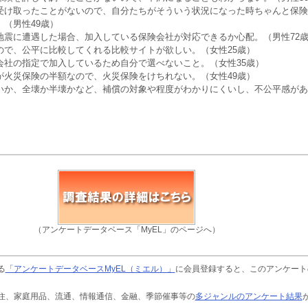
受け取ったことがないので、自分たちがそういう状況になった時ちゃんと保険
（男性49歳）
地震に遭遇した場合、加入している保険会社が対応できるか心配。（男性72
ので、公平に比較してくれる比較サイトが欲しい。（女性25歳）
会社の指定で加入しているため自分で選べないこと。（女性35歳）
が火災保険の半額なので、火災保険をけちれない。（女性49歳）
いか、全壊か半壊かなど、補償の対象や程度がわかりにくいし、不公平感があ
（アンケートデータベース「MyEL」のページへ）
る
「アンケートデータベースMyEL（ミエル）」
に会員登録すると、このアンケート
住、家庭用品、流通、情報通信、金融、季節催事等の
多ジャンルのアンケート結果