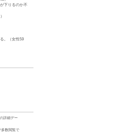
が下りるのか不
歳）
る。（女性59
の詳細デー
が多数閲覧で