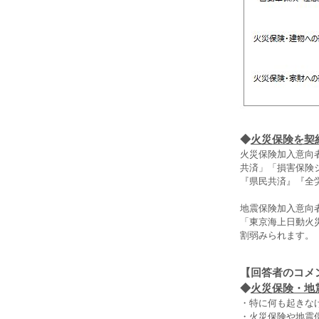
◆
火災保険を契
火災保険加入意向
共済」「損害保険
『県民共済』『全
地震保険加入意向
「東京海上日動火
割弱みられます。
【回答者のコメ
◆
火災保険・地震
・特に何も起きな
・火災保険や地震