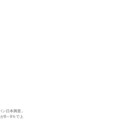
パン日本興亜」
が8～9％で上