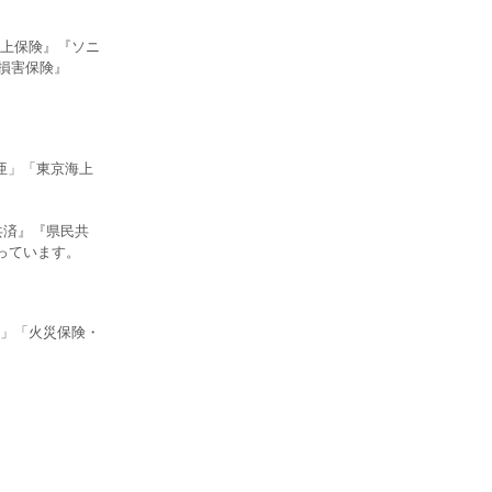
上保険』『ソニ
損害保険』
亜」「東京海上
共済』『県民共
っています。
」「火災保険・