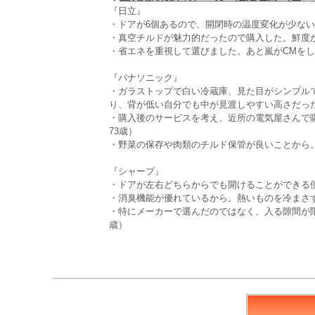
『日立』
・ドアが6個あるので、開閉時の温度変化が少ない
・真空チルドが魅力的だったので購入した。鮮度が
・省エネを重視して選びました。あと嵐がCMをし
『パナソニック』
・ガラストップで白い冷蔵庫、見た目がシンプル
り、背が低い自分でも中が見渡しやすい高さだった
・購入後のサービスを考え、近所の電気屋さんで
73歳）
・野菜の保存や肉類のチルド保管が良いことから。
『シャープ』
・ドアが左右どちらからでも開けることができる便
・消臭機能が優れているから。熱いものを冷まさず
・特にメーカーで選んだのではなく、入る隙間が
歳）