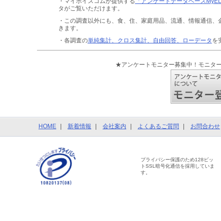
・マイボイスコムが提供する
「アンケートデータベースMyE
タがご覧いただけます。
・この調査以外にも、食、住、家庭用品、流通、情報通信、
きます。
・各調査の
単純集計、クロス集計、自由回答、ローデータ
を
★アンケートモニター募集中！モニタ
HOME
新着情報
会社案内
よくあるご質問
お問合わせ
プライバシー保護のため128ビッ
トSSL暗号化通信を採用していま
す。