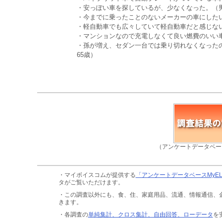
・安っぽい車を探しているが、少なくなった。（男
・今までに乗ったことのないメーカーの車にしたい
・軽自動車でも広々していて軽自動車だと感じない
・マンションなので充電しなくて良い燃費のいい車
・孫が増え、セダン一台では乗り切れなくなった
65歳）
（アンケートデータベー
・マイボイスコムが提供する
「アンケートデータベースMyE
タがご覧いただけます。
・この調査以外にも、食、住、家庭用品、流通、情報通信、
きます。
・各調査の
単純集計、クロス集計、自由回答、ローデータ
を