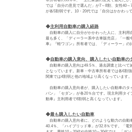
では「自分の意見で選んだ」が7～8割、女性40
が各5割弱です。10・20代では「自分はかかわっ
◆
主利用自動車の購入経路
自動車の購入に自分がかかわった人に、主利用自動
最も多く、「ディーラー系中古車販売店」「一般
車』『軽ワゴン』所有者では、「ディーラー」の
◆
自動車の購入意向、購入したい自動車の
自動車の購入意向は49.5％、過去調査と比べて減
となっています。新車・中古車所有者では各6割強
関東では4割弱と他の地域より高くなっています。
自動車の購入意向者が、購入したい自動車のタイ
バン」「セダン」が各20％台です。現主利用タ
動車』主利用者で8割弱と高くなっています。
◆
最も購入したい自動車
自動車の購入意向者に、どのような動力の自動車
40.4％、「ハイブリッド車」が32.8％です。
ます。男性10・20代や女性10～30代では、「