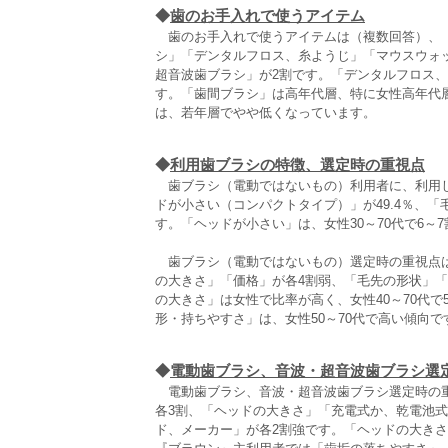
◆
歯のお手入れで使うアイテム
歯のお手入れで使うアイテムは（複数回答）、「歯
シ」「デンタルフロス、糸ようじ」「マウスウォ
超音波歯ブラシ」が2割です。「デンタルフロス
す。「歯間ブラシ」は高年代層、特に女性高年代
は、若年層でやや低くなっています。
◆
利用歯ブラシの特徴、選定時の重視点
歯ブラシ（電動ではないもの）利用者に、利用し
ドが小さい（コンパクトタイプ）」が49.4％、「毛
す。「ヘッドが小さい」は、女性30～70代で6～
歯ブラシ（電動ではないもの）選定時の重視点は（
の大きさ」「価格」が各4割弱、「毛先の形状」「
の大きさ」は女性で比率が高く、女性40～70代
形・持ちやすさ」は、女性50～70代で高い傾向で
◆
電動歯ブラシ、音波・超音波歯ブラシ選
電動歯ブラシ、音波・超音波歯ブラシ選定時の重
各3割、「ヘッドの大きさ」「充電式か、乾電池
ド、メーカー」が各2割強です。「ヘッドの大き