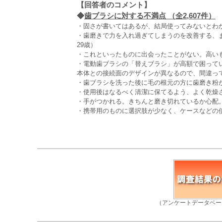
【回答者のコメント】
◆
歯ブラシに対する不満点 （全2,607件）
・固さが書いてはあるが、結局使ってみないとわか
・歯磨きで力を入れ過ぎてしまうのを改善する、
29歳）
・これといったものに出会ったことがない。高いも
・電動歯ブラシの「替えブラシ」が高額で困って
本体との接続面のデザインが異なるので、間違って
・歯ブラシを洗った後に毛の根元の方に歯磨き粉が
・使用後はなるべく清潔に保てるよう、よく乾燥
・手がつかれる。きちんと磨き切れているか心配。
・携帯用のものに選択肢が少なく、ケースなどの使
（アンケートデータベー