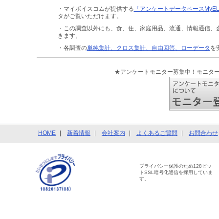
・マイボイスコムが提供する
「アンケートデータベースMyE
タがご覧いただけます。
・この調査以外にも、食、住、家庭用品、流通、情報通信、
きます。
・各調査の
単純集計、クロス集計、自由回答、ローデータ
を
★アンケートモニター募集中！モニタ
HOME
新着情報
会社案内
よくあるご質問
お問合わせ
プライバシー保護のため128ビッ
トSSL暗号化通信を採用していま
す。