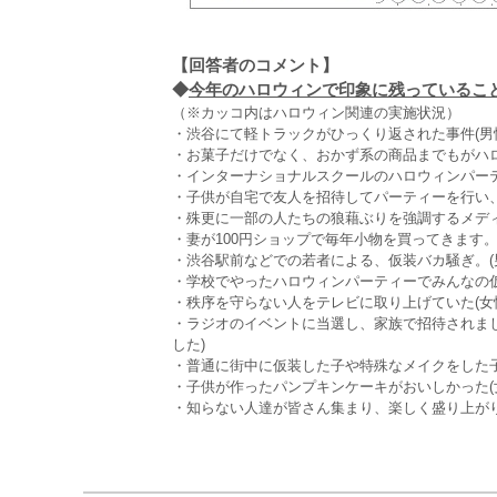
【回答者のコメント】
◆
今年のハロウィンで印象に残っていること（
（※カッコ内はハロウィン関連の実施状況）
・渋谷にて軽トラックがひっくり返された事件(男性
・お菓子だけでなく、おかず系の商品までもがハロ
・インターナショナルスクールのハロウィンパーティ
・子供が自宅で友人を招待してパーティーを行い、喜
・殊更に一部の人たちの狼藉ぶりを強調するメディア
・妻が100円ショップで毎年小物を買ってきます。派
・渋谷駅前などでの若者による、仮装バカ騒ぎ。(男性
・学校でやったハロウィンパーティーでみんなの仮装
・秩序を守らない人をテレビに取り上げていた(女性 
・ラジオのイベントに当選し、家族で招待されまし
した)
・普通に街中に仮装した子や特殊なメイクをした子た
・子供が作ったパンプキンケーキがおいしかった(女性
・知らない人達が皆さん集まり、楽しく盛り上がり日