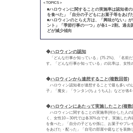
＜TOPICS＞
■
ハロウィンに関することの実施率は認知者の
を食べた」「自分の子どもにお菓子等をあげ
■
ハロウィンのとらえ方は、「興味がない」が
ント」「季節行事の一つ」が各1～2割。過去
どが減少傾向
◆
ハロウィンの認知
「どんな行事か知っている」(75.2%)、「名前だけ
す。「どんな行事か知っている」の比率は、女性
◆
ハロウィンから連想すること(複数回答)
ハロウィン認知者が連想することで最も多いのは「
子」「魔女」「ランタン(ちょうちん)」などが各4
◆
ハロウィンにあたって実施したこと(複数
ハロウィンに関することの実施率(何かした人の
く、女性10～30代では各30%台です。実施し
を食べた」「自分の子どもや孫に、お菓子やプレ
をあげた・配った」「自宅の部屋や庭などを装飾