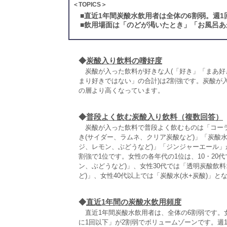
＜TOPICS＞
■
直近1年間炭酸水飲用者は全体の6割弱。週
■
飲用場面は「のどが渇いたとき」「お風呂あ
◆
炭酸入り飲料の嗜好度
炭酸が入った飲料が好きな人(「好き」「まあ好き
まり好きではない」の合計)は2割強です。炭酸が入
の層より高くなっています。
◆
普段よく飲む炭酸入り飲料（複数回答）
炭酸が入った飲料で普段よく飲むものは「コーラ炭
き(サイダー、ラムネ、クリア炭酸など)」「炭酸水
ジ、レモン、ぶどうなど)」「ジンジャーエール」が
割強で1位です。女性の各年代の1位は、10・20
ン、ぶどうなど)」、女性30代では「透明炭酸飲
ど)」、女性40代以上では「炭酸水(水+炭酸)」と
◆
直近1年間の炭酸水飲用頻度
直近1年間炭酸水飲用者は、全体の6割弱です。女
に1回以下」が2割弱でボリュームゾーンです。週