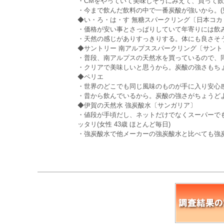
・CMをやっていて美味しそうにみえて、買って飲ん
・今まで飲んだ飲料の中で一番炭酸が強いから。(男性
◆い・ろ・は・す 無糖スパークリング〔日本コカ
・価格が安い事とさっぱりしていて年寄りには飲みや
・天然の感じがありすっきりする。体にも良さそうなの
◆サントリー 南アルプススパークリング〔サント
・普段、南アルプスの天然水を買っているので、同じ
・クリアで美味しいと思うから。炭酸の強さもちょう
◆ペリエ
・世界のどこでも同じ風味のものが手に入り安心感があ
・昔から飲んでいるから。炭酸の強さがちょうどよい
◆伊賀の天然水 強炭酸水〔サンガリア〕
・値段が手頃だし、ネットだけでなくスーパーで
ッタリ(女性 43歳 ほとんど毎日)
・強炭酸水で他メーカーの強炭酸水と比べても強炭酸