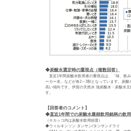
◆
炭酸水選定時の重視点（複数回答）
直近1年間炭酸水飲用者の重視点は、「味、飲み
ーカー名」などが各2～3割となっています。炭
高い傾向です。伊賀の天然水 強炭酸水・炭酸水
す。
【回答者のコメント】
◆
直近1年間での炭酸水最頻飲用銘柄の飲用理
（※カッコ内は炭酸水飲用頻度）
◆ウィルキンソン タンサン/タンサンドライ