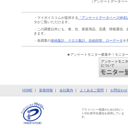
（アンケートデータベー
・マイボイスコムが提供する
「アンケートデータベースMyE
タがご覧いただけます。
・この調査以外にも、食、住、家庭用品、流通、情報通信、
きます。
・各調査の
単純集計、クロス集計、自由回答、ローデータ
を
★アンケートモニター募集中！モニタ
HOME
新着情報
会社案内
よくあるご質問
お問合わせ
プライバシー保護のため128ビッ
トSSL暗号化通信を採用していま
す。