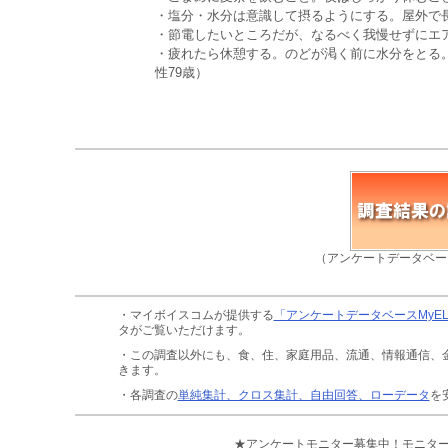
・塩分・水分は意識して摂るようにする。屋外で長
・節電したいところだが、なるべく我慢せずにエア
・疲れたら休憩する。のどが渇く前に水分をとる
性79歳）
（アンケートデータベー
・マイボイスコムが提供する
「アンケートデータベースMyE
タがご覧いただけます。
・この調査以外にも、食、住、家庭用品、流通、情報通信、
きます。
・各調査の
単純集計、クロス集計、自由回答、ローデータ
を
★アンケートモニター募集中！モニタ