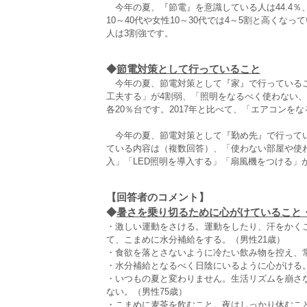
今年の夏、『節電』を意識している人は44.4％、
10～40代や女性10～30代では4～5割と高く
人は3割強です。
◆
節電対策として行っていること
今年の夏、節電対策として『家』で行っているこ
工夫する」が4割弱、「照明をなるべく使わない
各20％台です。2017年と比べて、「エアコンを
今年の夏、節電対策として『勤め先』で行ってい
ている内容は（複数回答）、「使わない部屋や使
入」「LED照明を導入する」「扇風機をつける」
【回答者のコメント】
◆
暑さを乗り切るために心がけていること・実
・激しい運動をさける。運動をしたり、汗をかく
て、こまめに水分補給をする。（男性21歳）
・食欲を落とさないように冷たい飲み物を控え、常
・水分補給となるべく日陰にいるように心がける。
・いつもの夏と変わりません。生活リズムを崩さ
ない。（男性75歳）
・こまめに麦茶を飲むこと。夜はしっかり休むこと