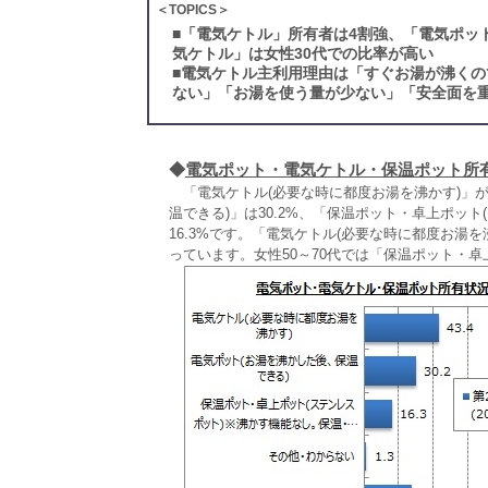
＜TOPICS＞
■
「電気ケトル」所有者は4割強、「電気ポッ
気ケトル」は女性30代での比率が高い
■
電気ケトル主利用理由は「すぐお湯が沸くの
ない」「お湯を使う量が少ない」「安全面を重
◆
電気ポット・電気ケトル・保温ポット所
「電気ケトル(必要な時に都度お湯を沸かす)」が家
温できる)」は30.2%、「保温ポット・卓上ポッ
16.3%です。「電気ケトル(必要な時に都度お湯
っています。女性50～70代では「保温ポット・卓