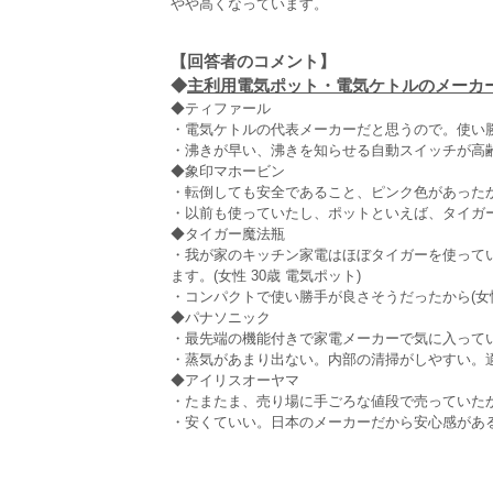
やや高くなっています。
【回答者のコメント】
◆
主利用電気ポット・電気ケトルのメーカー選
◆ティファール
・電気ケトルの代表メーカーだと思うので。使い勝手
・沸きが早い、沸きを知らせる自動スイッチが高齢者
◆象印マホービン
・転倒しても安全であること、ピンク色があったから
・以前も使っていたし、ポットといえば、タイガーか
◆タイガー魔法瓶
・我が家のキッチン家電はほぼタイガーを使って
ます。(女性 30歳 電気ポット)
・コンパクトで使い勝手が良さそうだったから(女性 
◆パナソニック
・最先端の機能付きで家電メーカーで気に入っている
・蒸気があまり出ない。内部の清掃がしやすい。適当
◆アイリスオーヤマ
・たまたま、売り場に手ごろな値段で売っていたから
・安くていい。日本のメーカーだから安心感がある。