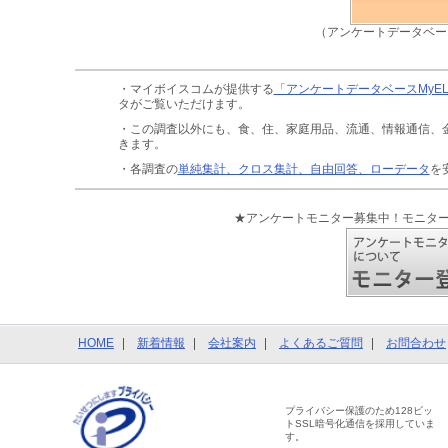
（アンケートデータベー
・マイボイスコムが提供する
「アンケートデータベースMyE
タがご覧いただけます。
・この調査以外にも、食、住、家庭用品、流通、情報通信、
きます。
・各調査の
単純集計、クロス集計、自由回答、ローデータ
を
★アンケートモニター募集中！モニタ
HOME
新着情報
会社案内
よくあるご質問
お問合わせ
プライバシー保護のため128ビッ
トSSL暗号化通信を採用していま
す。