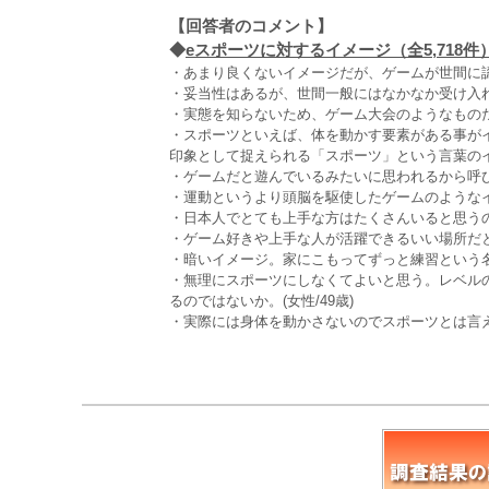
【回答者のコメント】
◆
eスポーツに対するイメージ（全5,718件
・あまり良くないイメージだが、ゲームが世間に認め
・妥当性はあるが、世間一般にはなかなか受け入れら
・実態を知らないため、ゲーム大会のようなものだと
・スポーツといえば、体を動かす要素がある事がイ
印象として捉えられる「スポーツ」という言葉のイメ
・ゲームだと遊んでいるみたいに思われるから呼び名
・運動というより頭脳を駆使したゲームのようなイメ
・日本人でとても上手な方はたくさんいると思うので
・ゲーム好きや上手な人が活躍できるいい場所だと思
・暗いイメージ。家にこもってずっと練習という名の
・無理にスポーツにしなくてよいと思う。レベル
るのではないか。(女性/49歳)
・実際には身体を動かさないのでスポーツとは言えな