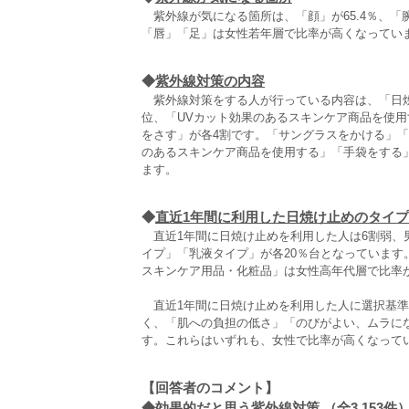
紫外線が気になる箇所は、「顔」が65.4％、「
「唇」「足」は女性若年層で比率が高くなってい
◆
紫外線対策の内容
紫外線対策をする人が行っている内容は、「日焼
位、「UVカット効果のあるスキンケア商品を使用
をさす」が各4割です。「サングラスをかける」「
のあるスキンケア商品を使用する」「手袋をする
ます。
◆
直近1年間に利用した日焼け止めのタイ
直近1年間に日焼け止めを利用した人は6割弱、
イプ」「乳液タイプ」が各20％台となっていま
スキンケア用品・化粧品」は女性高年代層で比率
直近1年間に日焼け止めを利用した人に選択基準を聞
く、「肌への負担の低さ」「のびがよい、ムラに
す。これらはいずれも、女性で比率が高くなって
【回答者のコメント】
◆
効果的だと思う紫外線対策 （全3,153件