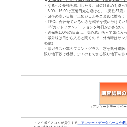
・なるべく長袖を着用したり、日焼け止めを塗って
・8:00～16:00は直射日光を避ける。（男性37歳）
・SPFの高い日焼け止めジェルをこまめに塗るよ
・TPOに合わせていろいろな帽子を使い分けてい
・UVカットファンデーションを毎日かかさない。
・遮光率100％の日傘は、安心感があって気に入っ
・紫外線は目から入ると聞くので、外出時はサン
45歳）
・窓ガラスや車のフロントグラス、窓を紫外線防
限り地下鉄で移動。歩くのもできる限り地下を歩く
（アンケートデータベー
・マイボイスコムが提供する
「アンケートデータベースMyE