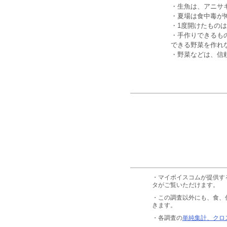
・生魚は、アニサ
・夏場は食中毒が
・1度開けたもの
・手作りできるも
できる野菜を作れ
・野菜などは、信
・マイボイスコムが提供す
タがご覧いただけます。
・この調査以外にも、食、
きます。
・各調査の
単純集計、クロ