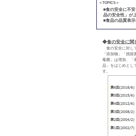
＜TOPICS＞
■
食の安全に不安
品の安全性」が
■
食品の品質表示
◆
食の安全に関
食の安全に対して
「添加物」「残留
毒菌」は増加、「
品」をはじめとし
す。