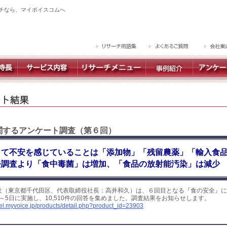
チなら、マイボイスコムへ
に関するアンケート調査（第６回）
して不安を感じていることは「添加物」「残留農薬」「輸入食
去調査より「食中毒菌」は増加、「食品の放射能汚染」は減少
社（東京都千代田区、代表取締役社長：高井和久）は、６回目となる『食の安全』に
日～5日に実施し、10,510件の回答を集めました。調査結果をお知らせします。
yel.myvoice.jp/products/detail.php?product_id=23903