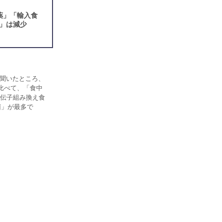
薬」「輸入食
」は減少
を聞いたところ、
比べて、「食中
伝子組み換え食
菌」が最多で