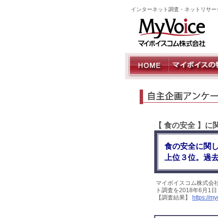
インターネット調査・ネットリサー
【 食の安全 】
食の安全に関
上位３位。過
マイボイスコム株式会
ト調査を2018年6月1
【調査結果】
https://m