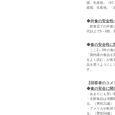
国、生産地」（67
産国、生産地」「
◆
外食の安全性
飲食店での外食に
代以上で5～6割、
◆
食の安全性に
ここ2～3年の食
「国内産の食品を
をよく読む」が各
品を買うようにし
す。
【回答者のコメ
◆
食の安全に関し
・あまりにも安い
・生鮮食品は消費
る。（男性21歳）
・アメリカや欧州
る。（男性54歳）