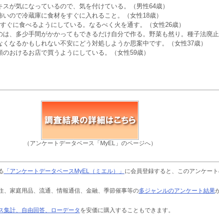
キスが気になっているので、気を付けている。（男性64歳）
怖いので冷蔵庫に食材をすぐに入れること。（女性18歳）
はすぐに食べるようにしている。なるべく火を通す。（女性26歳）
のは、多少手間がかかってもできるだけ自分で作る。野菜も然り。種子法廃止
なくなるかもしれない不安にどう対処しようか思案中です。（女性37歳）
頼のおけるお店で買うようにしている。（女性59歳）
（アンケートデータベース「MyEL」のページへ）
る
「アンケートデータベースMyEL（ミエル）」
に会員登録すると、このアンケート
住、家庭用品、流通、情報通信、金融、季節催事等の
多ジャンルのアンケート結果
ス集計、自由回答、ローデータ
を安価に購入することもできます。