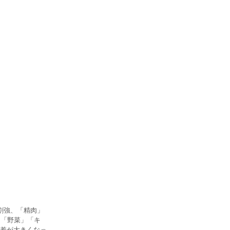
割強、「精肉」
、「野菜」「キ
差が大きくなっ