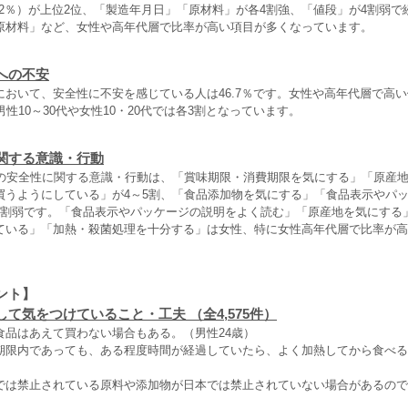
.2％）が上位2位、「製造年月日」「原材料」が各4割強、「値段」が4割弱で
原材料」など、女性や高年代層で比率が高い項目が多くなっています。
への不安
おいて、安全性に不安を感じている人は46.7％です。女性や高年代層で高い
男性10～30代や女性10・20代では各3割となっています。
関する意識・行動
の安全性に関する意識・行動は、「賞味期限・消費期限を気にする」「原産
買うようにしている」が4～5割、「食品添加物を気にする」「食品表示やパ
3割弱です。「食品表示やパッケージの説明をよく読む」「原産地を気にする
ている」「加熱・殺菌処理を十分する」は女性、特に女性高年代層で比率が高
ント】
て気をつけていること・工夫 （全4,575件）
食品はあえて買わない場合もある。（男性24歳）
期限内であっても、ある程度時間が経過していたら、よく加熱してから食べる
では禁止されている原料や添加物が日本では禁止されていない場合があるので