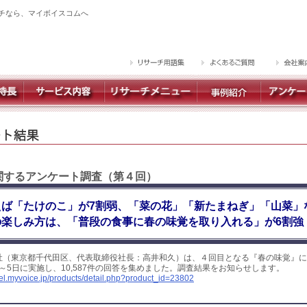
チなら、マイボイスコムへ
に関するアンケート調査（第４回）
ば「たけのこ」が7割弱、「菜の花」「新たまねぎ」「山菜」な
の楽しみ方は、「普段の食事に春の味覚を取り入れる」が6割強
社（東京都千代田区、代表取締役社長：高井和久）は、４回目となる『春の味覚』に
日～5日に実施し、10,587件の回答を集めました。調査結果をお知らせします。
yel.myvoice.jp/products/detail.php?product_id=23802