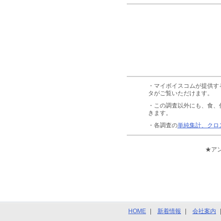
・マイボイスコムが提供す
タがご覧いただけます。
・この調査以外にも、食、
きます。
・各調査の
単純集計、クロ
★ア
HOME
新着情報
会社案内