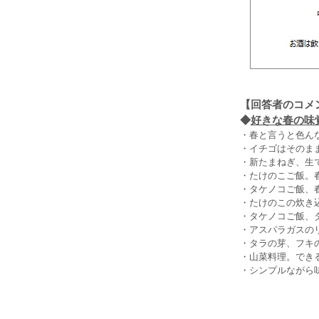
【回答者のコメ
◆
好きな春の味覚
・春と言うと色んな
・イチゴはそのまま
・新たまねぎ、生で
・たけのこご飯。春
・タケノコご飯、春
・たけのこの炊き込
・タケノコご飯、タ
・アスパラガスのリ
・タラの芽、フキの
・山菜料理。できる
・シンプルながら味