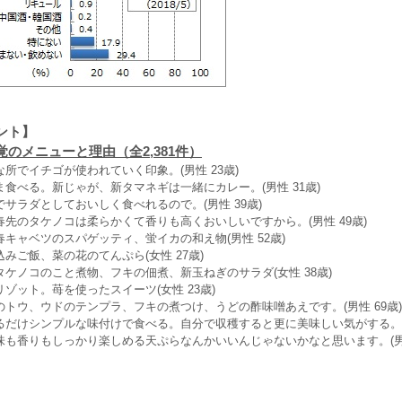
ント】
のメニューと理由（全2,381件）
所でイチゴが使われていく印象。(男性 23歳)
食べる。新じゃが、新タマネギは一緒にカレー。(男性 31歳)
サラダとしておいしく食べれるので。(男性 39歳)
先のタケノコは柔らかくて香りも高くおいしいですから。(男性 49歳)
キャベツのスパゲッティ、蛍イカの和え物(男性 52歳)
みご飯、菜の花のてんぷら(女性 27歳)
ケノコのこと煮物、フキの佃煮、新玉ねぎのサラダ(女性 38歳)
ゾット。苺を使ったスイーツ(女性 23歳)
トウ、ウドのテンプラ、フキの煮つけ、うどの酢味噌あえです。(男性 69歳)
だけシンプルな味付けで食べる。自分で収穫すると更に美味しい気がする。(女
も香りもしっかり楽しめる天ぷらなんかいいんじゃないかなと思います。(男性