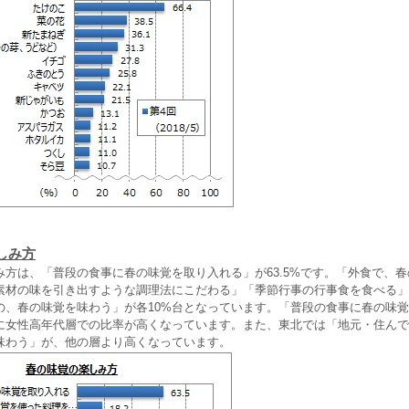
しみ方
方は、「普段の食事に春の味覚を取り入れる」が63.5%です。「外食で、
素材の味を引き出すような調理法にこだわる」「季節行事の行事食を食べる」
の、春の味覚を味わう」が各10%台となっています。「普段の食事に春の味
に女性高年代層での比率が高くなっています。また、東北では「地元・住んで
味わう」が、他の層より高くなっています。