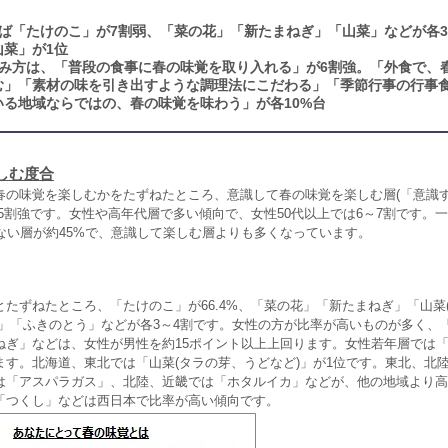
ば「たけのこ」が7割弱、「菜の花」「新たまねぎ」「山菜」などが各3
山菜」が1位
み方は、「普段の食事に春の味覚を取り入れる」が6割強。「外食で、
む」「素材の味を引き出すような調理法にこだわる」「季節行事の行事
いる地域ならではの、春の味覚を味わう」が各10%台
しむ度合
の味覚を楽しむかをたずねたところ、意識して春の味覚を楽しむ層(「意識
5割強です。女性や高年代層で多い傾向で、女性50代以上では6～7割です。一
しない層が約45%で、意識して楽しむ層よりも多くなっています。
たずねたところ、「たけのこ」が66.4%、「菜の花」「新たまねぎ」「山菜
ゴ」「ふきのとう」などが各3～4割です。女性の方が比率が高いものが多く、
ねぎ」などは、女性が男性を約15ポイント以上上回ります。女性若年層では
ます。北海道、東北では「山菜(タラの芽、うどなど)」が1位です。東北、北
は「アスパラガス」、北陸、近畿では「ホタルイカ」などが、他の地域より高
「つくし」などは西日本で比率が高い傾向です。