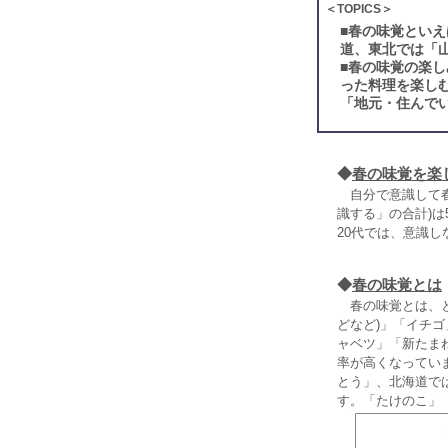
＜TOPICS＞
■
春の味覚といえ
道、東北では「
■
春の味覚の楽し
った料理を楽し
「地元・住んで
◆
春の味覚を楽
自分で意識して春
識する」の合計)は
20代では、意識
◆
春の味覚とは
春の味覚とは、と
どなど)」「イチ
ャベツ」「新たま
率が高くなってい
とう」、北海道で
す。「たけのこ」