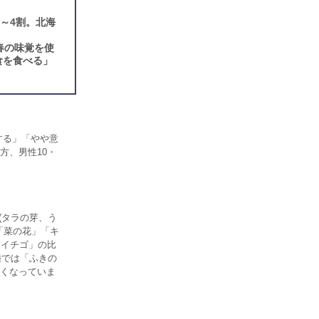
～4割。北海
春の味覚を使
食を食べる」
する」「やや意
方、男性10・
(タラの芽、う
「菜の花」「キ
「イチゴ」の比
陸では「ふきの
くなっていま