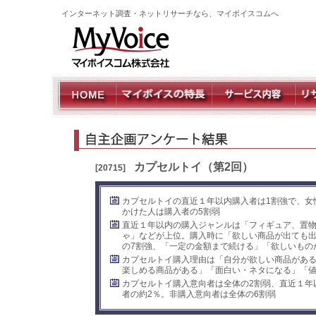
インターネット調査・ネットリサーチなら、マイボイスコムへ
カプセルトイ（第2回）
[20715]
カプセルトイの直近１年以内購入者は1割強で、女性
かけた人は購入者の5割弱
直近１年以内の購入ジャンルは「フィギュア、置
ゃ」などが上位。購入時に「欲しい商品が出ても
の7割強、「一定の金額まで続ける」「欲しいもの
カプセルトイ購入理由は「自分が欲しい商品があ
楽しめる商品がある」「面白い・ネタになる」「
カプセルトイ購入意向者は全体の2割弱、直近１年
者の約2％。非購入意向者は全体の6割弱