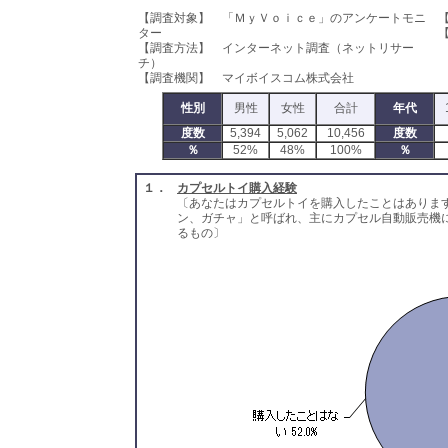
【調査対象】 「ＭｙＶｏｉｃｅ」のアンケートモニ
【
ター
【
【調査方法】 インターネット調査（ネットリサー
チ）
【調査機関】 マイボイスコム株式会社
性別
男性
女性
合計
年代
度数
5,394
5,062
10,456
度数
％
52%
48%
100%
％
１．
カプセルトイ購入経験
〔あなたはカプセルトイを購入したことはありま
ン、ガチャ」と呼ばれ、主にカプセル自動販売機
るもの〕