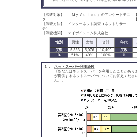
【調査対象】 「ＭｙＶｏｉｃｅ」のアンケートモニ
【
ター
【
【調査方法】 インターネット調査（ネットリサー
チ）
【調査機関】 マイボイスコム株式会社
性別
男性
女性
合計
年代
度数
5,333
5,076
10,409
度数
％
51%
49%
100%
％
１．
ネットスーパー利用経験
〔あなたはネットスーパーを利用したことがあり
が提供するネットスーパーについてお答えくださ
ん。〕