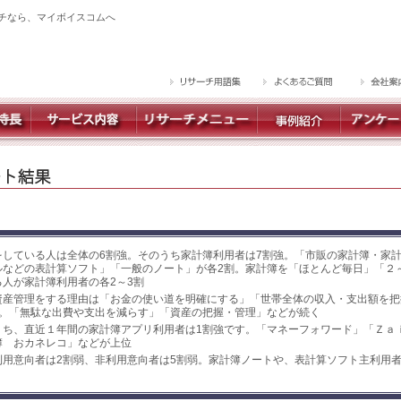
チなら、マイボイスコムへ
をしている人は全体の6割強。そのうち家計簿利用者は7割強。「市販の家計簿・家
ルなどの表計算ソフト」「一般のノート」が各2割。家計簿を「ほとんど毎日」「２
人が家計簿利用者の各2～3割
資産管理をする理由は「お金の使い道を明確にする」「世帯全体の収入・支出額を把
位。「無駄な出費や支出を減らす」「資産の把握・管理」などが続く
うち、直近１年間の家計簿アプリ利用者は1割強です。「マネーフォワード」「Ｚａ
簿 おカネレコ」などが上位
利用意向者は2割弱、非利用意向者は5割弱。家計簿ノートや、表計算ソフト主利用