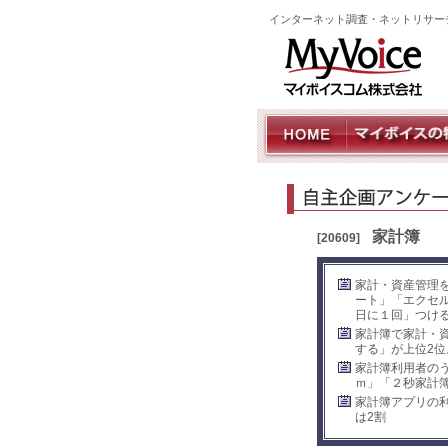
インターネット調査・ネットリサー
家計簿
[20609]
家計・資産管理
ート」「エクセ
日に１回」つける
家計簿で家計・
する」が上位2
家計簿利用者の
ｍ」「２秒家計
家計簿アプリの
は2割