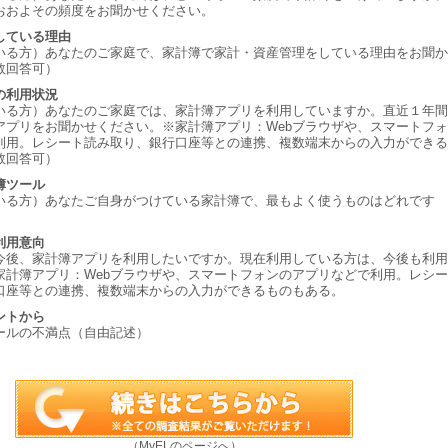
おおよその頻度をお聞かせください。
している理由
いる方）あなたのご家庭で、家計簿で家計・資産管理をしている理由をお聞か
数回答可）
の利用状況
いる方）あなたのご家庭では、家計簿アプリを利用していますか。直近１年間
アプリをお聞かせください。※家計簿アプリ：Webブラウザや、スマートフォ
利用。レシート読み取り、銀行口座等との連携、複数端末からの入力ができる
数回答可）
簿ツール
いる方）あなたご自身がつけている家計簿で、最もよく使うものはどれです
利用意向
今後、家計簿アプリを利用したいですか。現在利用している方は、今後も利用
家計簿アプリ：Webブラウザや、スマートフォンのアプリなどで利用。レシー
口座等との連携、複数端末からの入力ができるものもある。
ントから
ールの不満点（自由記述）
（MyELのページへ）