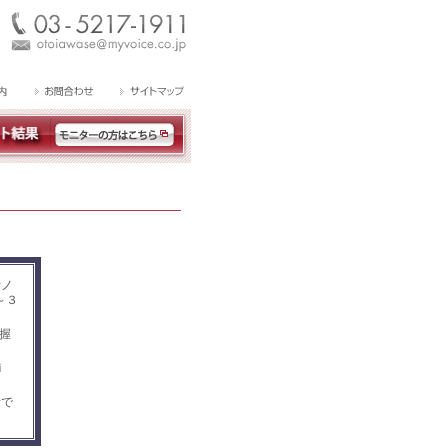
計ノ
～３
握
ｉ
者で