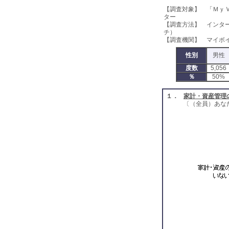
【調査対象】 「Ｍｙ
ター
【調査方法】 インタ
チ）
【調査機関】 マイボ
性別
男性
度数
5,056
％
50%
１．
家計・資産管理
〔（全員）あな