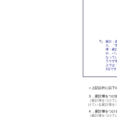
家計・
ろ、「
簿・家
や、パソ
なって
ラウザ
上では
1位です
＜上記以外に以下
３．家計簿をつけ
（家計簿をつけて
けている家計簿を
４．家計簿をつけ
（家計簿をつけて