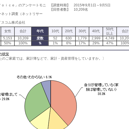
Ｖｏｉｃｅ」のアンケートモニ
【調査時期】 2015年9月1日～9月5日
【回答者数】 10,209名
ーネット調査（ネットリサー
イスコム株式会社
50代
女性
合計
年代
10代
20代
30代
40代
合計
以上
5,153
10,209
度数
52
630
1,779
2,999
4,749
10,20
50%
100%
％
1%
6%
17%
29%
47%
100
の状況
たのご家庭では、家計簿などで、家計・資産管理をしていますか。〕