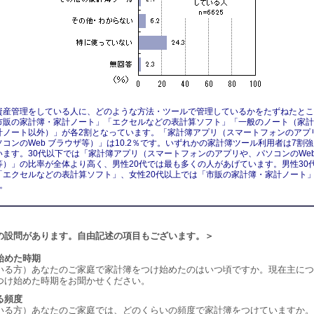
資産管理をしている人に、どのような方法・ツールで管理しているかをたずねたとこ
市販の家計簿・家計ノート」「エクセルなどの表計算ソフト」「一般のノート（家計
計ノート以外）」が各2割となっています。「家計簿アプリ（スマートフォンのアプ
コンのWeb ブラウザ等）」は10.2％です。いずれかの家計簿ツール利用者は7割
います。30代以下では「家計簿アプリ（スマートフォンのアプリや、パソコンのWe
等）」の比率が全体より高く、男性20代では最も多くの人があげています。男性30
「エクセルなどの表計算ソフト」、女性20代以上では「市販の家計簿・家計ノート
。
の設問があります。自由記述の項目もございます。＞
始めた時期
いる方）あなたのご家庭で家計簿をつけ始めたのはいつ頃ですか。現在主につ
つけ始めた時期をお聞かせください。
る頻度
いる方）あなたのご家庭では、どのくらいの頻度で家計簿をつけていますか。