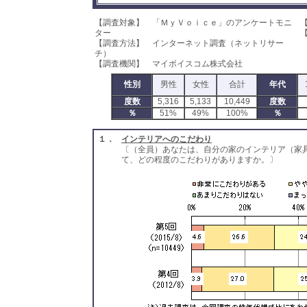
【調査対象】 「ＭｙＶｏｉｃｅ」のアンケートモニ
ター
【
【調査方法】 インターネット調査（ネットリサー
チ）
【調査機関】 マイボイスコム株式会社
性別
男性
女性
合計
年代
度数
5,316
5,133
10,449
度数
％
51%
49%
100%
％
１．
インテリアへのこだわり
〔（全員）あなたは、自分の家のインテリア（家
て、どの程度のこだわりがありますか。〕