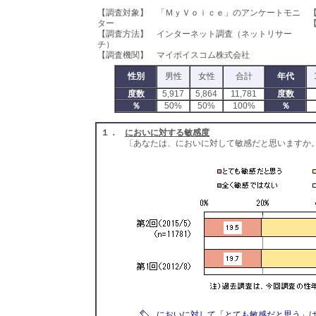
【調査対象】 「ＭｙＶｏｉｃｅ」のアンケートモニ
ター
【
【調査方法】 インターネット調査（ネットリサー
チ）
【調査機関】 マイボイスコム株式会社
性別
男性
女性
合計
年代
度数
5,917
5,864
11,781
度数
％
50%
50%
100%
％
１．
においに対する敏感度
〔あなたは、においに対して敏感だと思いますか
においに対して「とても敏感だと思う」は1