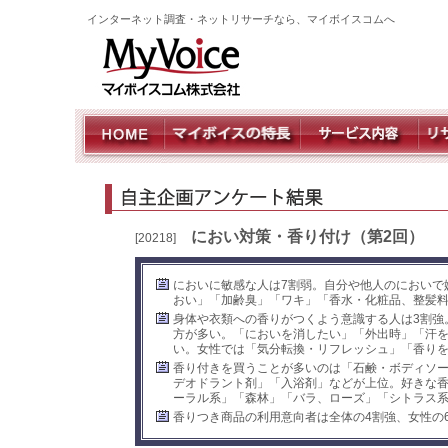
インターネット調査・ネットリサーチなら、マイボイスコムへ
におい対策・香り付け（第2回）
[20218]
においに敏感な人は7割弱。自分や他人のにおいで
おい」「加齢臭」「ワキ」「香水・化粧品、整髪
身体や衣類への香りがつくよう意識する人は3割強
方が多い。「においを消したい」「外出時」「汗
い。女性では「気分転換・リフレッシュ」「香り
香り付きを買うことが多いのは「石鹸・ボディソ
デオドラント剤」「入浴剤」などが上位。好きな
ーラル系」「森林」「バラ、ローズ」「シトラス
香りつき商品の利用意向者は全体の4割強、女性の