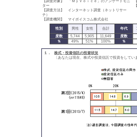
【調査対象】 「ＭｙＶｏｉｃｅ」のアンケートモニ
ター
【
【調査方法】 インターネット調査（ネットリサー
チ）
【調査機関】 マイボイスコム株式会社
性別
男性
女性
合計
年代
度数
5,744
5,905
11,649
度数
％
49%
51%
100%
％
１．
株式・投資信託の投資状況
〔あなたは現在、株式や投資信託で投資をしてい