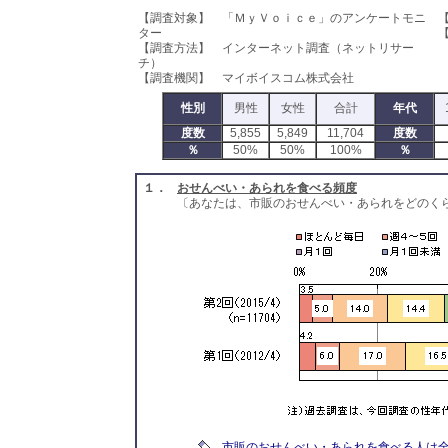
【調査対象】 「ＭｙＶｏｉｃｅ」のアンケートモニ
ター
【
【調査方法】 インターネット調査（ネットリサー
チ）
【調査機関】 マイボイスコム株式会社
性別
男性
女性
合計
年代
度数
5,855
5,849
11,704
度数
％
50%
50%
100%
％
１．
おせんべい・あられを食べる頻度
〔あなたは、市販のおせんべい・あられをどのく
市販のおせんべい・あられを食べる人は全