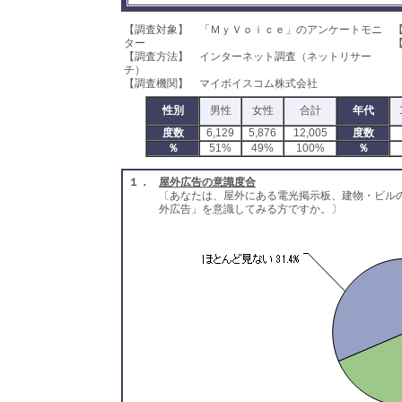
【調査対象】 「ＭｙＶｏｉｃｅ」のアンケートモニ
ター
【
【調査方法】 インターネット調査（ネットリサー
チ）
【調査機関】 マイボイスコム株式会社
性別
男性
女性
合計
年代
度数
6,129
5,876
12,005
度数
％
51%
49%
100%
％
１．
屋外広告の意識度合
〔あなたは、屋外にある電光掲示板、建物・ビル
外広告」を意識してみる方ですか。〕