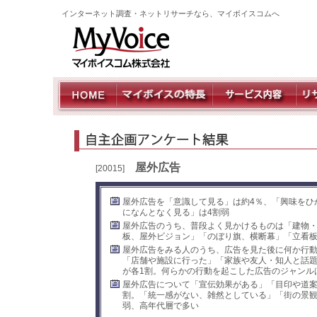
インターネット調査・ネットリサーチなら、マイボイスコムへ
屋外広告
[20015]
屋外広告を「意識して見る」は約4％、「興味をひ
になんとなく見る」は4割弱
屋外広告のうち、普段よく見かけるものは「建物
板、屋外ビジョン」「のぼり旗、横断幕」「立看
屋外広告をみる人のうち、広告を見た後に何か行
「店舗や施設に行った」「家族や友人・知人と話
が各1割。何らかの行動を起こした広告のジャンル
屋外広告について「宣伝効果がある」「目印や道案
割。「統一感がない、雑然としている」「街の景観
弱、高年代層で多い