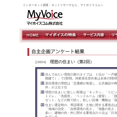
インターネット調査・ネットリサーチなら、マイボイスコムへ
理想の住まい（第2回）
[19804]
住んでみたい理想の家のタイプは、１位が「一戸建
階建て）」で2割弱。持家居住意向者は全体の8割弱
居住環境の理想は「交通網が発達し、公共施設や
外」が上位２位
理想の住まいに欲しい部屋は「キッチン」「リビ
トイレ」「洗面所」「ベッドルーム（寝室）」「
ゼット」などの順で続く。欲しい設備・機能は「温
住まい選定時の、周辺環境・土地に関する重視点
「地域の治安」「自然環境の良さ」「地盤の良さ
多い。建物の内・外に関する重視点の１位は「日
れている