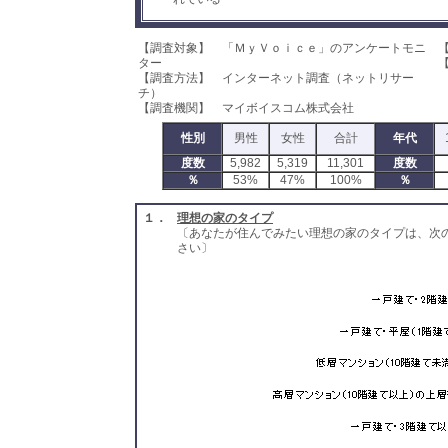
【調査対象】 「ＭｙＶｏｉｃｅ」のアンケートモニ
ター
【
【調査方法】 インターネット調査（ネットリサー
チ）
【調査機関】 マイボイスコム株式会社
性別
男性
女性
合計
年代
度数
5,982
5,319
11,301
度数
％
53%
47%
100%
％
１．
理想の家のタイプ
〔あなたが住んでみたい理想の家のタイプは、次
さい〕