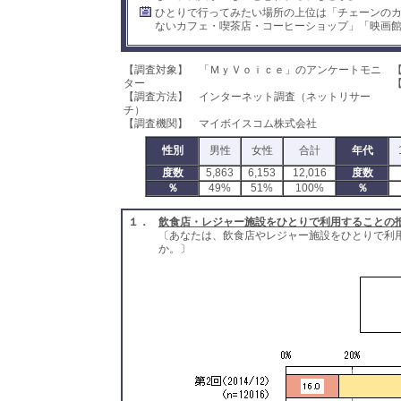
ひとりで行ってみたい場所の上位は「チェーンの
ないカフェ・喫茶店・コーヒーショップ」「映画
【調査対象】 「ＭｙＶｏｉｃｅ」のアンケートモニ
【
ター
【
【調査方法】 インターネット調査（ネットリサー
チ）
【調査機関】 マイボイスコム株式会社
性別
男性
女性
合計
年代
度数
5,863
6,153
12,016
度数
％
49%
51%
100%
％
１．
飲食店・レジャー施設をひとりで利用することの
〔あなたは、飲食店やレジャー施設をひとりで利
か。〕