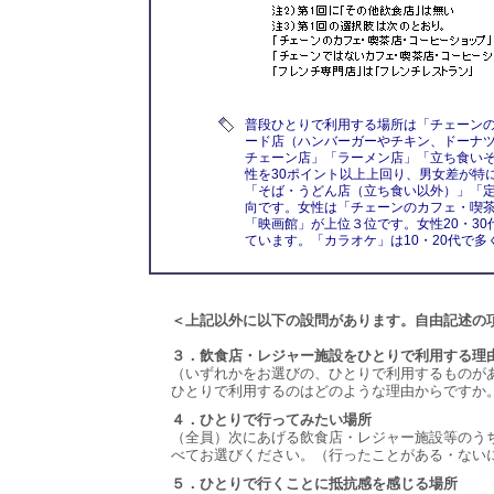
普段ひとりで利用する場所は「チェーン
ード店（ハンバーガーやチキン、ドーナツ
チェーン店」「ラーメン店」「立ち食い
性を30ポイント以上上回り、男女差が特
「そば・うどん店（立ち食い以外）」「
向です。女性は「チェーンのカフェ・喫
「映画館」が上位３位です。女性20・3
ています。「カラオケ」は10・20代で多
＜上記以外に以下の設問があります。自由記述の
３．飲食店・レジャー施設をひとりで利用する理
（いずれかをお選びの、ひとりで利用するものが
ひとりで利用するのはどのような理由からですか
４．ひとりで行ってみたい場所
（全員）次にあげる飲食店・レジャー施設等のう
べてお選びください。（行ったことがある・ない
５．ひとりで行くことに抵抗感を感じる場所