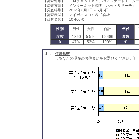
【調査対象】 「ＭｙＶｏｉｃｅ」のアンケートモニタ
【調査方法】 インターネット調査（ネットリサーチ）
【調査時期】 2014年6月1日～6月5日
【調査機関】 マイボイスコム株式会社
【回答者数】 10,406名
性別
男性
女性
合計
年代
度数
4,890
5,516
10,406
度数
％
47%
53%
100%
％
１．
住居形態
〔あなたの現在のお住まいをお選びください。〕