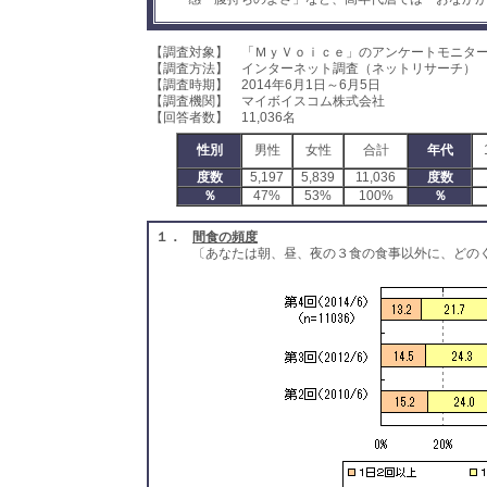
【調査対象】 「ＭｙＶｏｉｃｅ」のアンケートモニタ
【調査方法】 インターネット調査（ネットリサーチ）
【調査時期】 2014年6月1日～6月5日
【調査機関】 マイボイスコム株式会社
【回答者数】 11,036名
性別
男性
女性
合計
年代
度数
5,197
5,839
11,036
度数
％
47%
53%
100%
％
１．
間食の頻度
〔あなたは朝、昼、夜の３食の食事以外に、どの