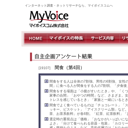
インターネット調査・ネットリサーチなら、マイボイスコムへ
間食（第4回）
[19107]
間食をする人は全体の7割強、男性の6割強、女性
間」に食べる人が間食をする人の7割弱、「夕食後
間食をする場面は「小腹がすいたとき」や、「く
家事の合間」「おやつの時間」など、さまざま。
トレスを感じているとき」「家族と一緒にいると
間食でよく食べているものは「チョコレート」「
ッキー、ビスケット」「アイスクリーム類」など
茶、お茶系飲料」が各6割。「紅茶、紅茶飲料」「
選定時の重視点は「価格」「おなかがいっぱいに
よさ」「分けて食べられる容器・包装」「カロリ
感・腹持ちのよさ」など、高年代層では「おなか