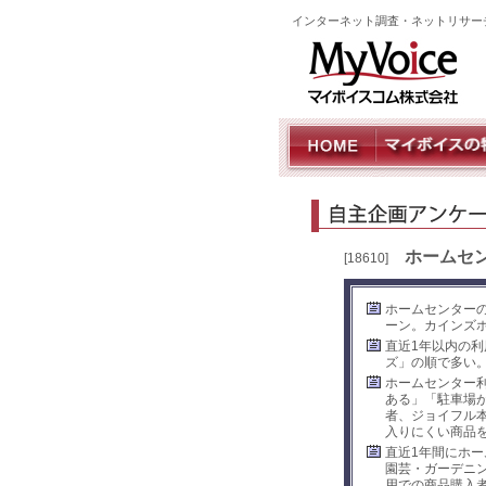
インターネット調査・ネットリサー
ホームセ
[18610]
ホームセンター
ーン。カインズ
直近1年以内の
ズ」の順で多い
ホームセンター
ある」「駐車場
者、ジョイフル
入りにくい商品
直近1年間にホ
園芸・ガーデニ
用での商品購入