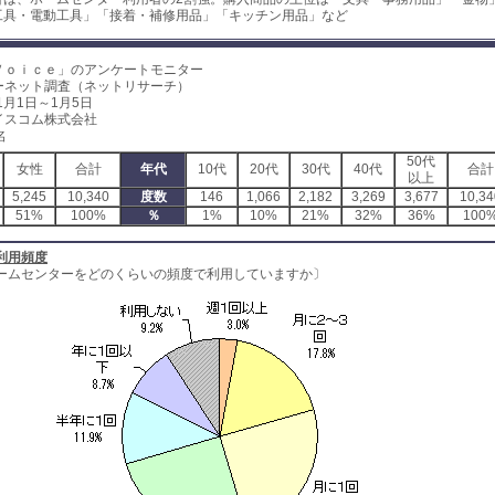
工具・電動工具」「接着・補修用品」「キッチン用品」など
Ｖｏｉｃｅ」のアンケートモニター
ーネット調査（ネットリサーチ）
1月1日～1月5日
イスコム株式会社
名
50代
女性
合計
年代
10代
20代
30代
40代
合計
以上
5,245
10,340
度数
146
1,066
2,182
3,269
3,677
10,34
51%
100%
％
1%
10%
21%
32%
36%
100
利用頻度
ームセンターをどのくらいの頻度で利用していますか〕