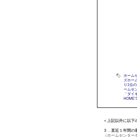
ホーム
ズホー
り1位
ームセ
「ダイ
HOME
＜上記以外に以下
３．直近１年間の
（ホームセンター