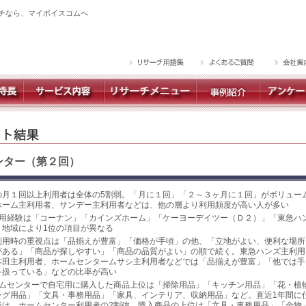
チなら、マイボイスコムへ
ンター（第２回）
の月１回以上利用者は全体の5割弱。「月に１回」「２～３ヶ月に１回」がボリュー
ホーム主利用者、サンデー主利用者などは、他の層より利用頻度が高い人が多い
利用経験は「コーナン」「カインズホーム」「ケーヨーデイツー（Ｄ２）」「東急ハ
。地域により1位の項目が異なる
利用時の重視点は「品揃えが豊富」「価格が手頃」の他、「立地がよい、便利な場所
がある」「商品が探しやすい」「商品の品質がよい」の順で続く。東急ハンズ主利用
本田主利用者、ホームセンタームサシ主利用者などでは「品揃えが豊富」「他では手
を扱っている」などの比率が高い
ームセンターで自宅用に購入した商品上位は「掃除用品」「キッチン用品」「花・植
ング用品」「文具・事務用品」「家具、インテリア、収納用品」など。直近1年間に
者は、ホームセンター利用者の2割強。購入商品の上位は「文具・事務用品」「金物