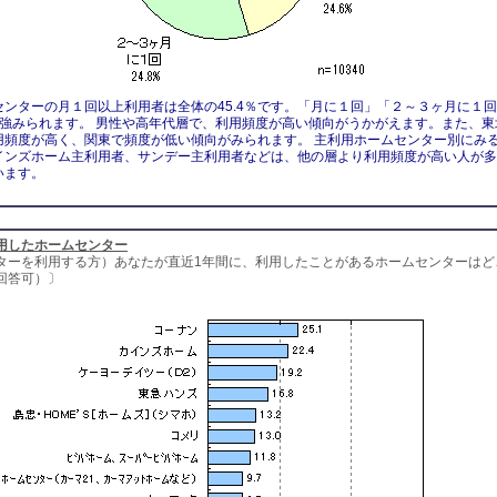
センターの月１回以上利用者は全体の45.4％です。「月に１回」「２～３ヶ月に１
割強みられます。 男性や高年代層で、利用頻度が高い傾向がうかがえます。また、東
用頻度が高く、関東で頻度が低い傾向がみられます。 主利用ホームセンター別にみ
インズホーム主利用者、サンデー主利用者などは、他の層より利用頻度が高い人が多
います。
用したホームセンター
ターを利用する方）あなたが直近1年間に、利用したことがあるホームセンターはど
回答可）〕