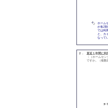
ホーム
が各2
では利
と、カ
なって
２．
直近１年間に利
〔（ホームセン
ですか。（複数