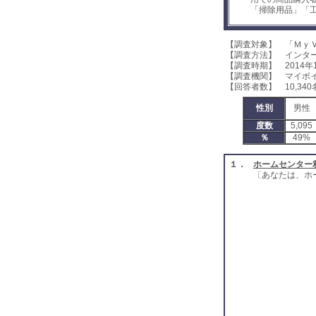
「掃除用品」「
【調査対象】 「Ｍｙ
【調査方法】 インタ
【調査時期】 2014年
【調査機関】 マイボ
【回答者数】 10,340
性別
男性
度数
5,095
％
49%
１．
ホームセンター
〔あなたは、ホ