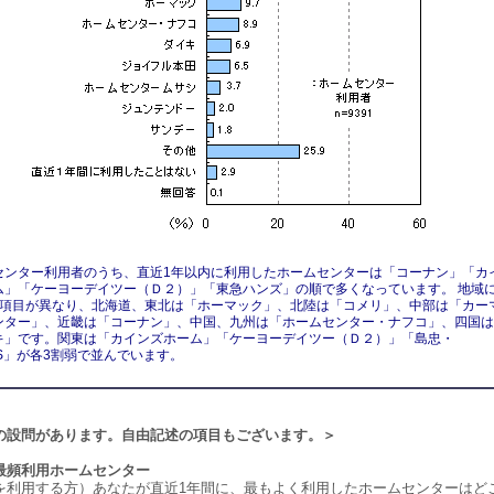
センター利用者のうち、直近1年以内に利用したホームセンターは「コーナン」「カ
ム」「ケーヨーデイツー（Ｄ２）」「東急ハンズ」の順で多くなっています。 地域
の項目が異なり、北海道、東北は「ホーマック」、北陸は「コメリ」、中部は「カー
ンター」、近畿は「コーナン」、中国、九州は「ホームセンター・ナフコ」、四国は
キ」です。関東は「カインズホーム」「ケーヨーデイツー（Ｄ２）」「島忠・
’S」が各3割弱で並んでいます。
の設問があります。自由記述の項目もございます。＞
最頻利用ホームセンター
を利用する方）あなたが直近1年間に、最もよく利用したホームセンターはど