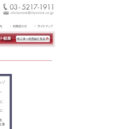
ムゾ
ン
に
に
物、
仕事
」