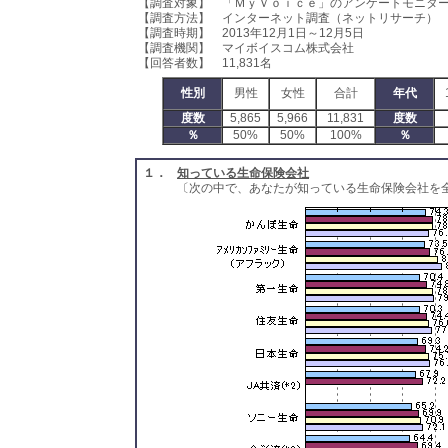
【調査対象】 「ＭｙＶｏｉｃｅ」のアンケートモニタ
【調査方法】 インターネット調査（ネットリサーチ）
【調査時期】 2013年12月1日～12月5日
【調査機関】 マイボイスコム株式会社
【回答者数】 11,831名
性別
男性
女性
合計
年代
度数
5,865
5,966
11,831
度数
％
50%
50%
100%
％
１．
知っている生命保険会社
〔次の中で、あなたが知っている生命保険会社を