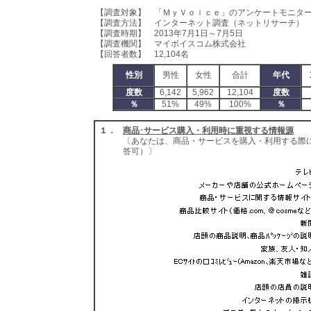
【調査対象】 「ＭｙＶｏｉｃｅ」のアンケートモニタ
【調査方法】 インターネット調査（ネットリサーチ）
【調査時期】 2013年7月1日～7月5日
【調査機関】 マイボイスコム株式会社
【回答者数】 12,104名
性別
男性
女性
合計
年代
度数
6,142
5,962
12,104
度数
％
51%
49%
100%
％
１．
商品･サービス購入・利用時に重視する情報源
〔あなたは、商品・サービスを購入・利用する際
答可）〕