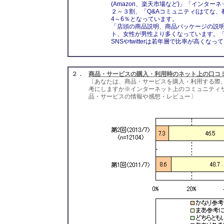
(Amazon、楽天市場など)」「インタ
２～３割、「Q&Aコミュニティ(はてな、教えて
4～6％となっています。
「店頭の商品説明、商品パッケージの説明
ト、女性が男性より多くなっています。「
SNSやtwitterは若年層で比率が高く
２．
商品・サービスの購入・利用時のネット上の口コ
〔あなたは、商品・サービスを購入・利用する際
考にしますか※インターネット上のコミュニティサイト
品・サービスの情報や感想・レビュー〕