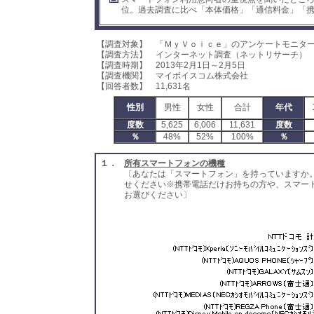
位。過去調査に比べ「本体価格」「通信料金」「
【調査対象】 「ＭｙＶｏｉｃｅ」のアンケートモニタ
【調査方法】 インターネット調査（ネットリサーチ）
【調査時期】 2013年2月1日～2月5日
【調査機関】 マイボイスコム株式会社
【回答者数】 11,631名
性別
男性
女性
合計
年代
度数
5,625
6,006
11,631
度数
％
48%
52%
100%
％
１．
所有スマートフォンの機種
〔あなたは「スマートフォン」を持っていますか
せください※携帯電話だけお持ちの方や、スマー
お選びください〕