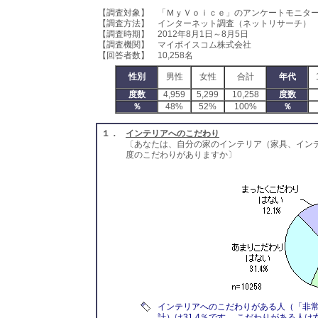
【調査対象】 「ＭｙＶｏｉｃｅ」のアンケートモニタ
【調査方法】 インターネット調査（ネットリサーチ）
【調査時期】 2012年8月1日～8月5日
【調査機関】 マイボイスコム株式会社
【回答者数】 10,258名
性別
男性
女性
合計
年代
度数
4,959
5,299
10,258
度数
％
48%
52%
100%
％
１．
インテリアへのこだわり
〔あなたは、自分の家のインテリア（家具、イン
度のこだわりがありますか〕
インテリアへのこだわりがある人（「非
計）は31.4％です。 こだわりがある人