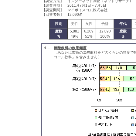
【調査方法】 インターネット調査（ネットリサーチ）
【調査時期】 2011月7月1日～7月5日
【調査機関】 マイボイスコム株式会社
【回答者数】 12,090名
性別
男性
女性
合計
年代
度数
5,881
6,209
12,090
度数
％
49%
51%
100%
％
１．
炭酸飲料の飲用頻度
〔あなたは市販の炭酸飲料をどのくらいの頻度で
コール飲料」を含みません〕