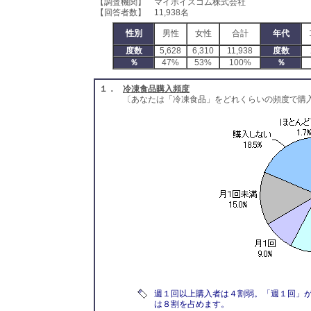
【調査機関】 マイボイスコム株式会社
【回答者数】 11,938名
性別
男性
女性
合計
年代
度数
5,628
6,310
11,938
度数
％
47%
53%
100%
％
１．
冷凍食品購入頻度
〔あなたは「冷凍食品」をどれくらいの頻度で購入
週１回以上購入者は４割弱。「週１回」が2
は８割を占めます。