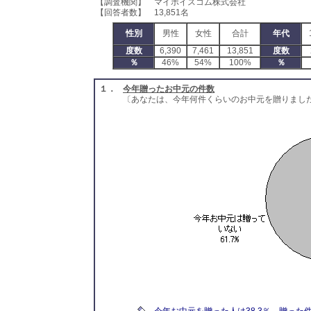
【調査機関】 マイボイスコム株式会社
【回答者数】 13,851名
性別
男性
女性
合計
年代
度数
6,390
7,461
13,851
度数
％
46%
54%
100%
％
１．
今年贈ったお中元の件数
〔あなたは、今年何件くらいのお中元を贈りまし